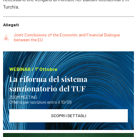
Turchia.
Allegati
Joint Conclusions of the Economic and Financial Dialogue
between the EU
WEBINAR / 1° Ottobre
La riforma del sistema
sanzionatorio del TUF
ZOOM MEETING
Offerte per iscrizioni entro il 10/09
SCOPRI I DETTAGLI