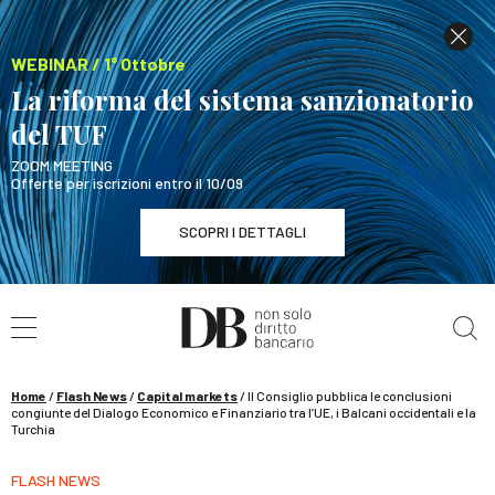
WEBINAR / 1° Ottobre
La riforma del sistema sanzionatorio
del TUF
ZOOM MEETING
Offerte per iscrizioni entro il 10/09
SCOPRI I DETTAGLI
Cerca nel sito
WEBINAR / 1° Ottobre
La riforma del sistema sanzionatorio del TUF
SCOPRI I DETTAGLI
Home
/
Flash News
/
Capital markets
/
Il Consiglio pubblica le conclusioni
congiunte del Dialogo Economico e Finanziario tra l’UE, i Balcani occidentali e la
Turchia
FLASH NEWS