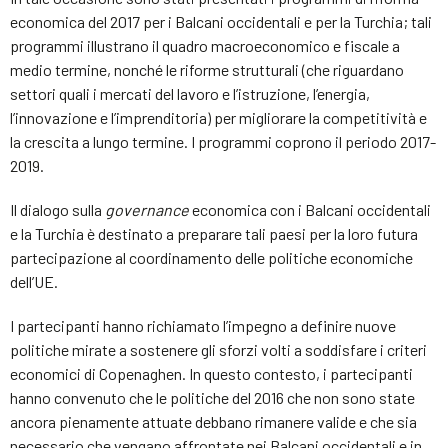
economica del 2017 per i Balcani occidentali e per la Turchia; tali
programmi illustrano il quadro macroeconomico e fiscale a
medio termine, nonché le riforme strutturali (che riguardano
settori quali i mercati del lavoro e l’istruzione, l’energia,
l’innovazione e l’imprenditoria) per migliorare la competitività e
la crescita a lungo termine. I programmi coprono il periodo 2017-
2019.
Il dialogo sulla
governance
economica con i Balcani occidentali
e la Turchia è destinato a preparare tali paesi per la loro futura
partecipazione al coordinamento delle politiche economiche
dell’UE.
I partecipanti hanno richiamato l’impegno a definire nuove
politiche mirate a sostenere gli sforzi volti a soddisfare i criteri
economici di Copenaghen. In questo contesto, i partecipanti
hanno convenuto che le politiche del 2016 che non sono state
ancora pienamente attuate debbano rimanere valide e che sia
necessario che vengano affrontate nei Balcani occidentali e in