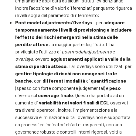
ampiamente applicata da alcuni istituti, evidenziando
inoltre l’adozione di valori differenziati per quanto riguarda
i livelli soglia del parametro di riferimento;
Post model adjustments/Overlays
– per a
deguare
temporaneamente i livelli di provisioning e includere
l’effetto dei rischi emergenti nella stima delle
perdite attese
, la maggior parte degli istituti ha
privilegiato l
’
utilizzo di
post
model
adjustments
e
overlays,
ovvero
aggiustamenti applicati a valle della
stima di perdita attesa.
Tali overlays sono utilizzati per
gestire tipologie di rischi non omogenei tra le
banche
, con
differenti modalità
di
quantificazione
(spesso con forte componente judgemental) e
peso
diverso sul
coverage finale.
Questo ha portato ad un
aumento di
variabilità nei valori finali di ECL
osservati
tra diversi operatori. Inoltre, l’implementazione e la
successiva eliminazione di tali overlays non è supportata
da processi ed indicatori chiari e trasparenti, con una
governance robusta e controlli interni rigorosi, volti a