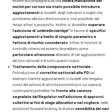
essere accompagnata da una
chiara indicazione dei
motivi per cui non sia stato possibile introdurre
aggiustamenti
ai modelli, degli indicatori e soglie che
porteranno alla loro dismissione e, ove possibile, dei
tempi attesi a proposito. Inoltre, si dovrebbe
superare
l’adozione di ‘
umbrella overlays
”
in favore di
specifici
aggiustamenti a livello di singolo parametro e
fattore di rischio considerato
. Infine, le funzioni di
controllo interno ed esterno dovrebbero porre
particolare attenzione
all’analisi di tali aggiustamenti,
dei loro razionali e di tutto quanto sopra;
Trattamento della componente settoriale
–
l’introduzione di
correttivi settoriali alle PD
(ad
esempio tramite aggiustamenti o modelli che tengano
conto del settore di attività economica in cui opera la
controparte) potrebbe far
fronte alle carenze
segnalate dal Regulator nell’adozione di approcci
collettivi ai fini di
stage
allocation
e nel cogliere
, nelle
proiezioni forward-looking, le diverse
sensibilità dei vari