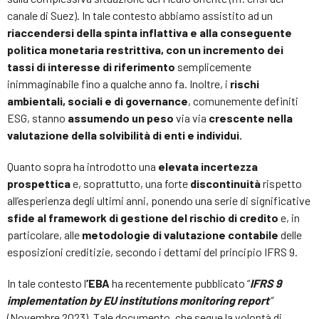
canale di Suez). In tale contesto abbiamo assistito ad un
riaccendersi della spinta inflattiva e alla conseguente
politica monetaria restrittiva, con un incremento dei
tassi di interesse di riferimento
semplicemente
inimmaginabile fino a qualche anno fa. Inoltre, i
rischi
ambientali, sociali e di governance
, comunemente definiti
ESG, stanno
assumendo un peso
via via
crescente nella
valutazione della solvibilità di enti e individui.
Quanto sopra ha introdotto una
elevata incertezza
prospettica
e, soprattutto, una forte
discontinuità
rispetto
all’esperienza degli ultimi anni, ponendo una serie di significative
sfide al framework di gestione del rischio di credito
e, in
particolare, alle
metodologie di valutazione contabile
delle
esposizioni creditizie, secondo i dettami del principio IFRS 9.
In tale contesto l
’EBA
ha recentemente pubblicato “
IFRS
9
implementation by EU institutions
monitoring report
”
(Novembre 2023). Tale documento, che segue la volontà di