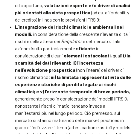
ed opportuno,
valutazioni esperte e/o driver di analisi
più orientati alla vista prospettica
(ad es. affordability
del credito) in linea con le previsioni IFRS 9;
L’integrazione dei rischi climatici e ambientali nei
modelli,
in considerazione della crescente rilevanza di tali
rischi e delle attese dei
Regulator
e del mercato. Tale
azione risulta particolarmente
sfidante
in
considerazione di alcuni
elementi ostacolanti
, quali
i) la
scarsità dei dati rilevanti; ii) l’incertezza
nell’evoluzione prospettica
(non lineare) dei driver di
rischio climatico;
iii) la limitata rappresentatività delle
esperienze storiche di perdita legate ai rischi
climatici; e v) l’orizzonte temporale di breve periodo
,
generalmente preso in considerazione dai modelli IFRS 9,
nonostante i rischi climatici tendano invece a
manifestarsi più nel lungo periodo. Ciò premesso, sul
mercato si stanno maturando delle market practices in
grado di indirizzare il tema (ad es. carbon elasticity models