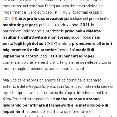
monitorare nel continuo l’adeguatezza delle metodologie di
Impairment a livello europeo (rif. IFRS 9 Roadmap di luglio
2019
[2]
),
integra le osservazioni
già incluse nel precedente
monitoring report
, pubblicato a Novembre
2021
. In
particolare, tale report sintetizza le
principali evidenze
risultanti dall’attività di monitoraggio
con
focus sui
portafogli high default
(HDP) e mira a
promuovere ulteriori
miglioramenti nelle practice
inerenti ai
modelli di
Impairment
adottati dagli
istituti bancari europei
,
confermando che le aree di criticità, già emerse nell’esercizio di
monitoraggio precedente, sono ancora rilevanti.
Alla luce delle sopra richiamate sfide poste dallo scenario
esterno e delle
Regulatory expectations
, declinate nella serie di
report sopra citati e nel corso delle singole interlocuzioni tra
Regulator
ed Intermediari, le
banche europee stanno
lavorando per affinare il framework e le metodologie di
Impairment
, superando le criticità sperimentate e