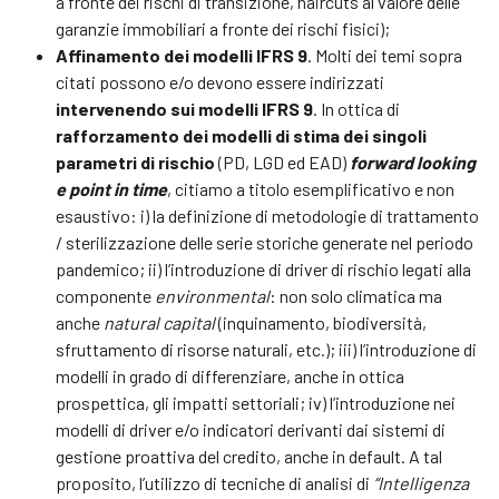
a fronte dei rischi di transizione, haircuts al valore delle
garanzie immobiliari a fronte dei rischi fisici);
Affinamento dei modelli IFRS 9
. Molti dei temi sopra
citati possono e/o devono essere indirizzati
intervenendo sui modelli IFRS 9
. In ottica di
rafforzamento dei modelli di stima dei singoli
parametri di rischio
(PD, LGD ed EAD)
forward looking
e point in time
, citiamo a titolo esemplificativo e non
esaustivo: i) la definizione di metodologie di trattamento
/ sterilizzazione delle serie storiche generate nel periodo
pandemico; ii) l’introduzione di driver di rischio legati alla
componente
environmental
: non solo climatica ma
anche
natural capital
(inquinamento, biodiversità,
sfruttamento di risorse naturali, etc.); iii) l’introduzione di
modelli in grado di differenziare, anche in ottica
prospettica, gli impatti settoriali; iv) l’introduzione nei
modelli di driver e/o indicatori derivanti dai sistemi di
gestione proattiva del credito, anche in default. A tal
proposito, l’utilizzo di tecniche di analisi di
“Intelligenza