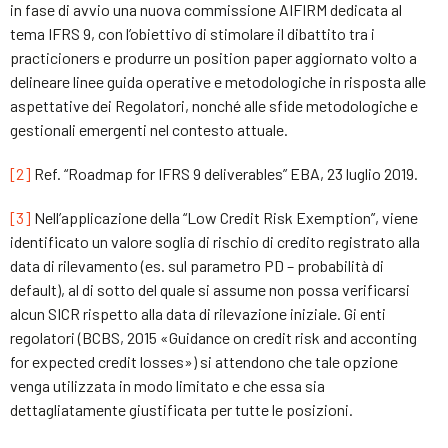
in fase di avvio una nuova commissione AIFIRM dedicata al
tema IFRS 9, con l’obiettivo di stimolare il dibattito tra i
practicioners e produrre un position paper aggiornato volto a
delineare linee guida operative e metodologiche in risposta alle
aspettative dei Regolatori, nonché alle sfide metodologiche e
gestionali emergenti nel contesto attuale.
[2]
Ref. “Roadmap for IFRS 9 deliverables” EBA, 23 luglio 2019.
[3]
Nell’applicazione della “Low Credit Risk Exemption”, viene
identificato un valore soglia di rischio di credito registrato alla
data di rilevamento (es. sul parametro PD – probabilità di
default), al di sotto del quale si assume non possa verificarsi
alcun SICR rispetto alla data di rilevazione iniziale. Gi enti
regolatori (BCBS, 2015 «Guidance on credit risk and acconting
for expected credit losses») si attendono che tale opzione
venga utilizzata in modo limitato e che essa sia
dettagliatamente giustificata per tutte le posizioni.