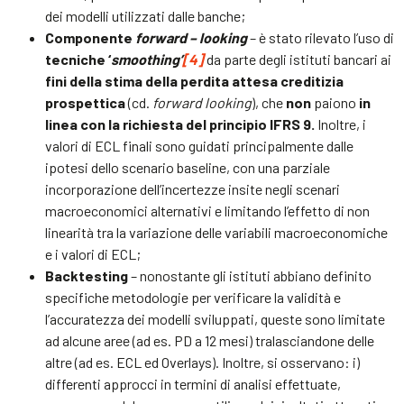
dei modelli utilizzati dalle banche;
Componente
forward
–
looking
– è stato rilevato l’uso di
tecniche ‘
smoothing
’
[4]
da parte degli istituti bancari ai
fini della stima della perdita attesa creditizia
prospettica
(cd.
forward
looking
), che
non
paiono
in
linea con la richiesta del principio IFRS 9.
Inoltre, i
valori di ECL finali sono guidati principalmente dalle
ipotesi dello scenario baseline, con una parziale
incorporazione dell’incertezze insite negli scenari
macroeconomici alternativi e limitando l’effetto di non
linearità tra la variazione delle variabili macroeconomiche
e i valori di ECL;
Backtesting
– nonostante gli istituti abbiano definito
specifiche metodologie per verificare la validità e
l’accuratezza dei modelli sviluppati, queste sono limitate
ad alcune aree (ad es. PD a 12 mesi) tralasciandone delle
altre (ad es. ECL ed Overlays). Inoltre, si osservano: i)
differenti approcci in termini di analisi effettuate,