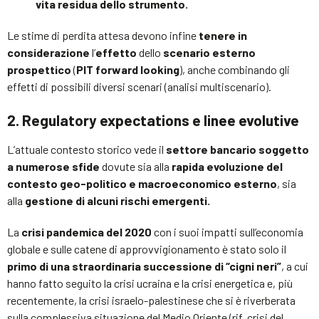
vita residua dello strumento.
Le stime di perdita attesa devono infine
tenere in
considerazione
l’
effetto
dello
scenario esterno
prospettico
(
PIT forward looking
), anche combinando gli
effetti di possibili diversi scenari (analisi multiscenario).
2. Regulatory expectations e linee evolutive
L’attuale contesto storico vede il
settore bancario soggetto
a numerose sfide
dovute sia alla
rapida evoluzione del
contesto geo-politico e macroeconomico esterno
, sia
alla
gestione di alcuni rischi emergenti.
La
crisi pandemica del 2020
con i suoi impatti sull’economia
globale e sulle catene di approvvigionamento è stato solo il
primo di una straordinaria successione di “cigni neri”
, a cui
hanno fatto seguito la crisi ucraina e la crisi energetica e, più
recentemente, la crisi israelo-palestinese che si è riverberata
sulla complessiva situazione del Medio Oriente (rif. crisi del