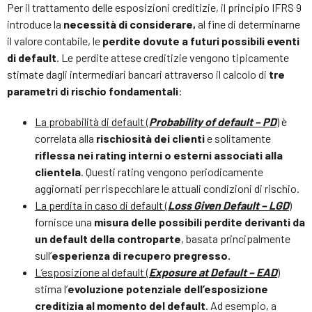
Per il trattamento delle esposizioni creditizie, il principio IFRS 9
introduce la
necessità di considerare,
al fine di determinarne
il valore contabile, le
perdite dovute a futuri possibili eventi
di default
. Le perdite attese creditizie vengono tipicamente
stimate dagli intermediari bancari attraverso il calcolo di
tre
parametri di rischio fondamentali
:
La probabilità di default (
Probability of default – PD
)
è
correlata alla
rischiosità dei clienti
e solitamente
riflessa nei rating interni o esterni associati alla
clientela
. Questi rating vengono periodicamente
aggiornati per rispecchiare le attuali condizioni di rischio.
La perdita in caso di default (
Loss Given Default – LGD
)
fornisce una
misura delle possibili perdite derivanti da
un default della controparte
, basata principalmente
sull’
esperienza di recupero pregresso.
L’esposizione al default (
Exposure at Default – EAD
)
stima l’
evoluzione potenziale dell’esposizione
creditizia al momento del default
. Ad esempio, a