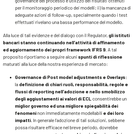
governance del processo e utilizzo dei risultati ottenuti
per il monitoraggio periodico dei modelli; ii) la mancanza di
adeguate azioni di follow-up, specialmente quando i test
effettuati rivelano una bassa performance del modello.
Alla luce di tali evidenze e del dialogo con il Regulator,
gli istituti
bancari stanno continuando nell’attività di affinamento
ed aggiornamento dei propri framework IFRS 9
. A tal
proposito riportiamo a seguire alcuni
spunti di riflessione
maturati alla luce della nostra esperienza di mercato:
Governance di Post model adjustments e Overlays:
la
definizione di chiari ruoli, responsabilità, regole e
flussi di reporting nell’adozione e nello smobilizzo
degli aggiustamenti ai valori di ECL
consentirebbe un
miglior governo ed una migliore spiegabilità dei
fenomeni
non immediatamente modellabili
e dei loro
impatti.
In generale l’adozione di tali soluzioni, sebbene
possa risultare efficace nel breve periodo, dovrebbe