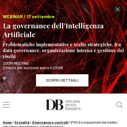
WEBINAR / 17 settembre
La governance dell’Intelligenza
Artificiale
Problematiche implementative e scelte strategiche, fra
data governance, organizzazione interna e gestione dei
rischi
ZOOM MEETING
Offerte per iscrizioni entro il 27/08
SCOPRI I DETTAGLI
Cerca nel sito
WEBINAR / 17 settembre
La governance dell’Intelligenza Artificiale
SCOPRI I DETTAGLI
Home
/
Attualità
/
Governance e controlli
/
IFRS 9 e impairment del credito:
regulatory expectations e linee evolutive