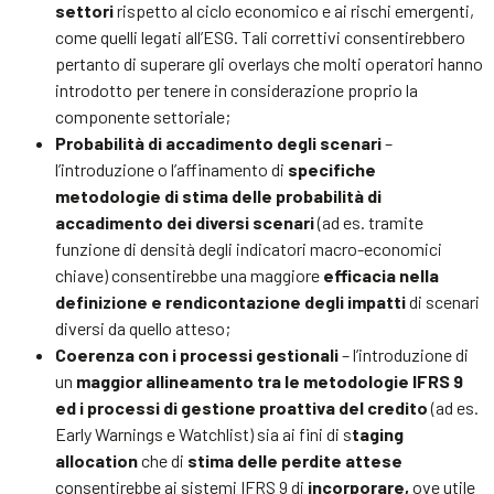
settori
rispetto al ciclo economico e ai rischi emergenti,
come quelli legati all’ESG. Tali correttivi consentirebbero
pertanto di superare gli overlays che molti operatori hanno
introdotto per tenere in considerazione proprio la
componente settoriale;
Probabilità di accadimento degli scenari
–
l’introduzione o l’affinamento di
specifiche
metodologie di stima delle probabilità di
accadimento dei diversi scenari
(ad es. tramite
funzione di densità degli indicatori macro-economici
chiave) consentirebbe una maggiore
efficacia nella
definizione e rendicontazione degli impatti
di scenari
diversi da quello atteso;
Coerenza con i processi gestionali
– l’introduzione di
un
maggior allineamento tra le metodologie IFRS 9
ed i processi di gestione proattiva del credito
(ad es.
Early Warnings e Watchlist) sia ai fini di s
taging
allocation
che di
stima delle perdite attese
consentirebbe ai sistemi IFRS 9 di
incorporare,
ove utile