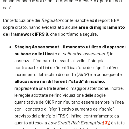
abbandonando le soluzioni temporanee messe in opera in molti
casi.
L’interlocuzione dei
Regulator
con le Banche ed il report EBA
sopra citato, hanno evidenziato alcune
aree di miglioramento
dei framework IFRS 9
, che riportiamo a seguire:
Staging Assessment
– il
mancato utilizzo di approcci
su base collettiva
(c.d.
collective assessment
) in
assenza di indicatori rilevanti a livello di singola
controparte ai fini dell’identificazione del significativo
incremento del rischio di credito (
SICR
) e la conseguente
allocazione nei differenti “stadi” di rischio,
rappresenta una tra le aree di maggior attenzione. Inoltre,
le regole adottate nell’individuazione delle soglie
quantitative del SICR non risultano essere sempre in linea
con il concetto di “significativo aumento del rischio”
previsto dal principio IFRS 9. Infine, contrariamente da
quanto atteso, la
Low Credit Risk Exemption
[3]
, è stata