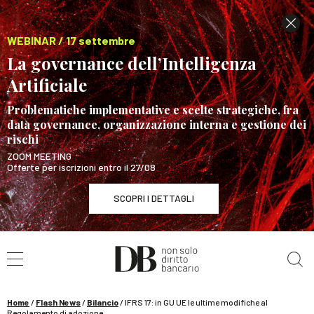
WEBINAR / 17 settembre
La governance dell’Intelligenza
Artificiale
Problematiche implementative e scelte strategiche, fra
data governance, organizzazione interna e gestione dei
rischi
ZOOM MEETING
Offerte per iscrizioni entro il 27/08
SCOPRI I DETTAGLI
Cerca nel sito
WEBINAR / 17 settembre
La governance dell’Intelligenza Artificiale
SCOPRI I DETTAGLI
Home
/
Flash News
/
Bilancio
/
IFRS 17: in GU UE le ultime modifiche al
Regolamento di adozione