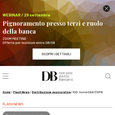
WEBINAR / 29 settembre
Pignoramento presso terzi e ruolo
della banca
ZOOM MEETING
Offerte per iscrizioni entro 08/09
SCOPRI I DETTAGLI
Cerca nel sito
WEBINAR / 29 settembre
Pignoramento presso terzi e ruolo della banca
SCOPRI I DETTAGLI
Home
/
Flash News
/
Distribuzione assicurativa
/
IDD: nuove Q&A EIOPA
FLASH NEWS