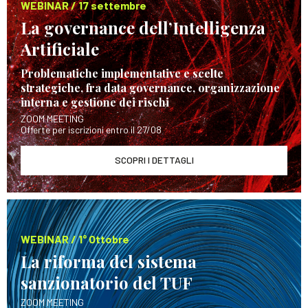
WEBINAR / 17 settembre
La governance dell’Intelligenza
Artificiale
Problematiche implementative e scelte
strategiche, fra data governance, organizzazione
interna e gestione dei rischi
ZOOM MEETING
Offerte per iscrizioni entro il 27/08
SCOPRI I DETTAGLI
WEBINAR / 1° Ottobre
La riforma del sistema
sanzionatorio del TUF
ZOOM MEETING