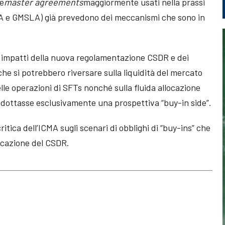
ue
master agreements
maggiormente usati nella prassi
MRA e GMSLA) già prevedono dei meccanismi che sono in
i impatti della nuova regolamentazione CSDR e dei
che si potrebbero riversare sulla liquidità del mercato
le operazioni di SFTs nonché sulla fluida allocazione
 adottasse esclusivamente una prospettiva “buy-in side”.
critica dell’ICMA sugli scenari di obblighi di “buy-ins” che
licazione del CSDR.