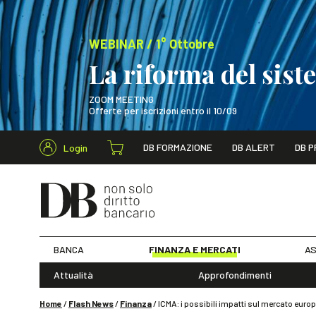
WEBINAR / 1° Ottobre
La riforma del sis
ZOOM MEETING
Offerte per iscrizioni entro il 10/09
Cerca nel s
DB FORMAZIONE
DB ALERT
DB P
Login
WEBINAR / 1° Ot
BANCA
FINANZA E MERCATI
AS
Attualità
Approfondimenti
Home
/
Flash News
/
Finanza
/
ICMA: i possibili impatti sul mercato eu