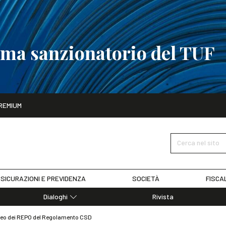
tema sanzionatorio del TUF
ito
REMIUM
tobre
La riforma del sistema sanzionatorio del TUF
SCOPRI I DET
Cerca nel sito
SICURAZIONI E PREVIDENZA
SOCIETÀ
FISCA
Dialoghi
Rivista
Dialoghi di Diritto dell'Economia
ropeo dei REPO del Regolamento CSD
Editoriali