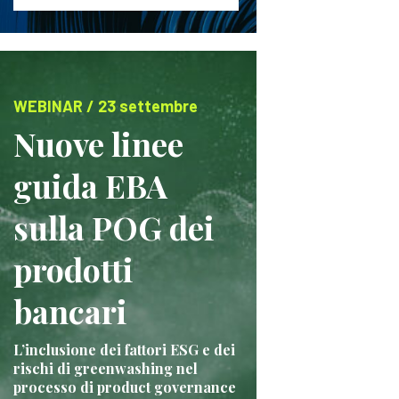
WEBINAR / 23 settembre
Nuove linee
guida EBA
sulla POG dei
prodotti
bancari
L’inclusione dei fattori ESG e dei
rischi di greenwashing nel
processo di product governance