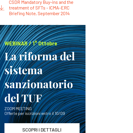
CSDR Mandatory Buy-ins and the
treatment of SFTs - ICMA-ERC
Briefing Note, September 2014
WEBINAR / 1° Ottobre
La riforma del
sistema
sanzionatorio
del TUF
ZOOM MEETING
Offerte per iscrizioni entro il 10/09
SCOPRI I DETTAGLI