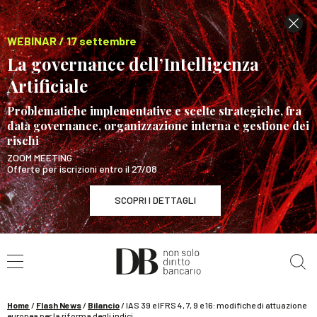
WEBINAR / 17 settembre
La governance dell’Intelligenza
Artificiale
Problematiche implementative e scelte strategiche, fra
data governance, organizzazione interna e gestione dei
rischi
ZOOM MEETING
Offerte per iscrizioni entro il 27/08
SCOPRI I DETTAGLI
Cerca nel sito
WEBINAR / 17 settembre
La governance dell’Intelligenza Artificiale
SCOPRI I DETTAGLI
Home
/
Flash News
/
Bilancio
/
IAS 39 e IFRS 4, 7, 9 e 16: modifiche di attuazione
europea per la riforma degli indici