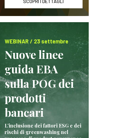
SCOPRI I DETTAGLI
WEBINAR / 23 settembre
Nuove linee
guida EBA
sulla POG dei
prodotti
bancari
L’inclusione dei fattori ESG e dei
rischi di greenwashing nel