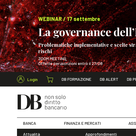
WEBINAR / 17 settembre
La governance dell’I
Problematiche implementative e scelte str
rischi
ZOOM MEETING
Offerte per iscrizioni entro il 27/08
Cerca nel s
DB FORMAZIONE
DB ALERT
DB P
Login
WEBINAR / 17 s
BANCA
FINANZA E MERCATI
ASS
Attualità
Approfondimenti