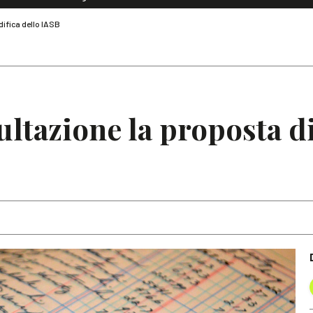
Dialoghi di Diritto dell'Economia
difica dello IASB
Editoriali
Articoli
Note
sultazione la proposta d