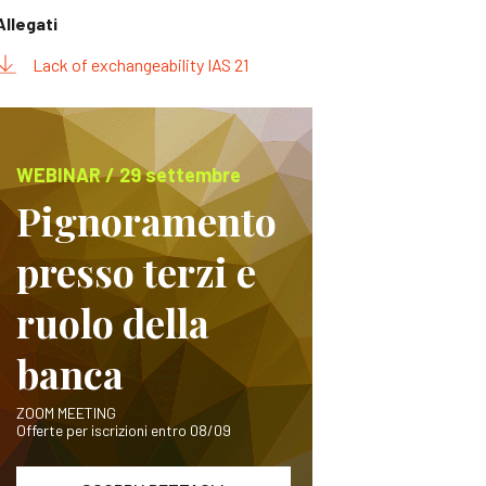
Allegati
Lack of exchangeability IAS 21
WEBINAR / 29 settembre
Pignoramento
presso terzi e
ruolo della
banca
ZOOM MEETING
Offerte per iscrizioni entro 08/09