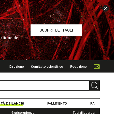
SCOPRI I DETTAGLI
stione dei
Direzione
Comitato scientifico
Redazione
TAGLI
ITÀ E BILANCIO
FALLIMENTO
PA
Giurisprudenza
Tesi di Laurea