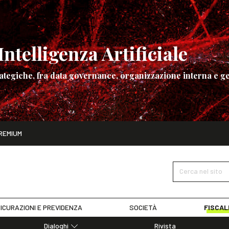
ntelligenza Artificiale
ategiche, fra data governance, organizzazione interna e ge
ito
REMIUM
ettembre
La governance dell’Intelligenza Artificiale
SCOPRI I DET
Cerca nel sito
ICURAZIONI E PREVIDENZA
SOCIETÀ
FISCAL
Dialoghi
Rivista