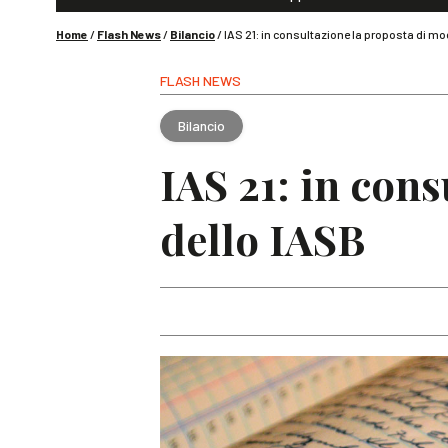
Home
/
Flash News
/
Bilancio
/
IAS 21: in consultazione la proposta di mo
FLASH NEWS
Bilancio
IAS 21: in con
dello IASB