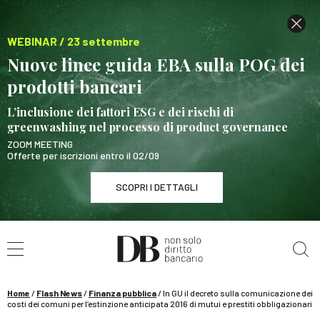
WEBINAR / 23 settembre
Nuove linee guida EBA sulla POG dei
prodotti bancari
L’inclusione dei fattori ESG e dei rischi di
greenwashing nel processo di product governance
ZOOM MEETING
Offerte per iscrizioni entro il 02/09
SCOPRI I DETTAGLI
Cerca nel sito
WEBINAR / 23 settembre
Nuove linee guida EBA sulla POG dei prodotti
bancari
Home
/
Flash News
/
Finanza pubblica
/
In GU il decreto sulla comunicazione dei
SCOPRI I DETTAGLI
costi dei comuni per l’estinzione anticipata 2016 di mutui e prestiti obbligazionari