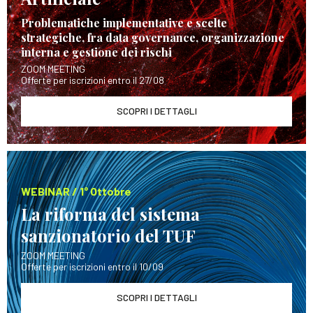
Problematiche implementative e scelte
strategiche, fra data governance, organizzazione
interna e gestione dei rischi
ZOOM MEETING
Offerte per iscrizioni entro il 27/08
SCOPRI I DETTAGLI
WEBINAR / 1° Ottobre
La riforma del sistema
sanzionatorio del TUF
ZOOM MEETING
Offerte per iscrizioni entro il 10/09
SCOPRI I DETTAGLI