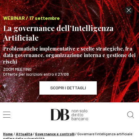
WEBINAR / 17 settembre
La governance dell’Intelligenza
Artificiale
Problematiche implementative e scelte strategiche, fra
data governance, organizzazione interna e gestione dei
rischi
ZOOM MEETING
Offerte per iscrizioni entro il 27/08
SCOPRI I DETTAGLI
Cerca nel sito
WEBINAR / 17 settembre
La governance dell’Intelligenza Artificiale
SCOPRI I DETTAGLI
Home
/
Attualità
/
Governance e controlli
/
Governare l’intelligenza artificiale
nell’era della vulnerabilità