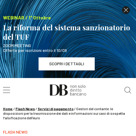
WEBINAR / 1° Ottobre
La riforma del sistema sanzionatorio
del TUF
ZOOM MEETING
Offerte per iscrizioni entro il 10/09
SCOPRI I DETTAGLI
Cerca nel sito
WEBINAR / 1° Ottobre
La riforma del sistema sanzionatorio del TUF
SCOPRI I DETTAGLI
Home
/
Flash News
/
Servizi di pagamento
/
Gestori del contante: le
disposizioni per la trasmissione dei dati e informazioni sui casi di sospetta
falsificazione dell’euro
FLASH NEWS