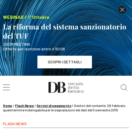
WEBINAR / 1° Ottobre
La riforma del sistema sanzionatorio
del TUF
ZOOM MEETING
Offerte per iscrizioni entro il 10/09
SCOPRI I DETTAGLI
Cerca nel sito
WEBINAR / 1° Ottobre
La riforma del sistema sanzionatorio del TUF
SCOPRI I DETTAGLI
Home
/
Flash News
/
Servizi di pagamento
/
Gestori del contante: 29 febbraio
quale termine inderogabile per le segnalazioni dei dati del II semestre 2015
FLASH NEWS