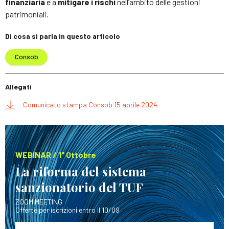
finanziaria
e a
mitigare i rischi
nell’ambito delle gestioni
patrimoniali.
Di cosa si parla in questo articolo
Consob
Allegati
Comunicato stampa Consob 15 aprile 2024
WEBINAR / 1° Ottobre
La riforma del sistema
sanzionatorio del TUF
ZOOM MEETING
Offerte per iscrizioni entro il 10/09