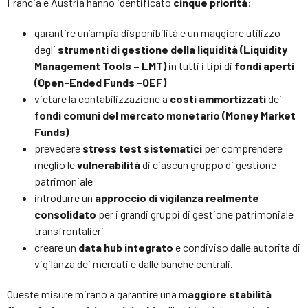
Francia e Austria hanno identificato
cinque priorità
:
garantire un’ampia disponibilità e un maggiore utilizzo
degli
strumenti di gestione della liquidità (Liquidity
Management Tools – LMT)
in tutti i tipi di
fondi aperti
(Open-Ended Funds -OEF)
vietare la contabilizzazione a
costi ammortizzati
dei
fondi comuni del mercato monetario (Money Market
Funds)
prevedere
stress test sistematici
per comprendere
meglio le
vulnerabilità
di ciascun gruppo di gestione
patrimoniale
introdurre un
approccio di vigilanza realmente
consolidato
per i grandi gruppi di gestione patrimoniale
transfrontalieri
creare un
data hub integrato
e condiviso dalle autorità di
vigilanza dei mercati e dalle banche centrali.
Queste misure mirano a garantire una m
aggiore stabilità