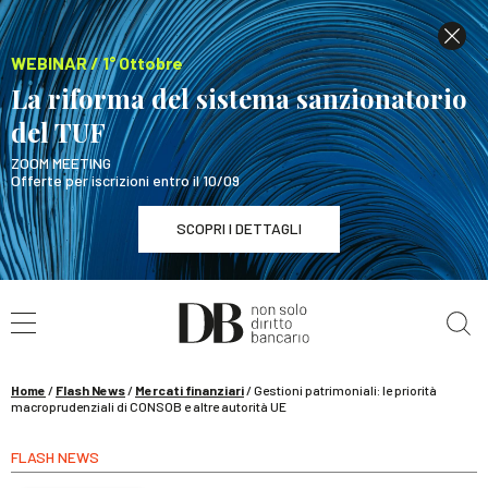
WEBINAR / 1° Ottobre
La riforma del sistema sanzionatorio
del TUF
ZOOM MEETING
Offerte per iscrizioni entro il 10/09
SCOPRI I DETTAGLI
Cerca nel sito
WEBINAR / 1° Ottobre
La riforma del sistema sanzionatorio del TUF
SCOPRI I DETTAGLI
Home
/
Flash News
/
Mercati finanziari
/
Gestioni patrimoniali: le priorità
macroprudenziali di CONSOB e altre autorità UE
FLASH NEWS