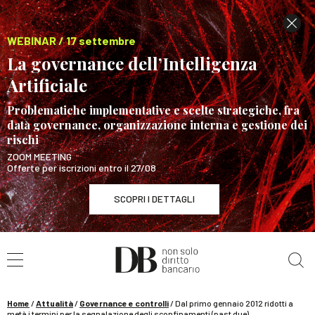
WEBINAR / 17 settembre
La governance dell’Intelligenza
Artificiale
Problematiche implementative e scelte strategiche, fra
data governance, organizzazione interna e gestione dei
rischi
ZOOM MEETING
Offerte per iscrizioni entro il 27/08
SCOPRI I DETTAGLI
Cerca nel sito
WEBINAR / 17 settembre
La governance dell’Intelligenza Artificiale
SCOPRI I DETTAGLI
Home
/
Attualità
/
Governance e controlli
/
Dal primo gennaio 2012 ridotti a
metà i termini per la segnalazione degli sconfinamenti (past due)