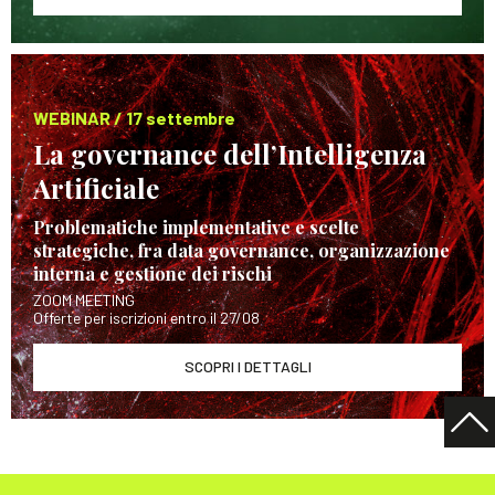
WEBINAR / 17 settembre
La governance dell’Intelligenza
Artificiale
Problematiche implementative e scelte
strategiche, fra data governance, organizzazione
interna e gestione dei rischi
ZOOM MEETING
Offerte per iscrizioni entro il 27/08
SCOPRI I DETTAGLI