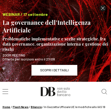
WEBINAR / 17 settembre
La governance dell’Intelligenza
Artificiale
Problematiche implementative e scelte strategiche, fra
data governance, organizzazione interna e gestione dei
rischi
ZOOM MEETING
Offerte per iscrizioni entro il 27/08
SCOPRI I DETTAGLI
Cerca nel sito
WEBINAR / 17 settembre
La governance dell’Intelligenza Artificiale
SCOPRI I DETTAGLI
Home
/
Flash News
/
Bilancio
/
In Gazzetta Ufficiale UE le modifiche allo IAS 19