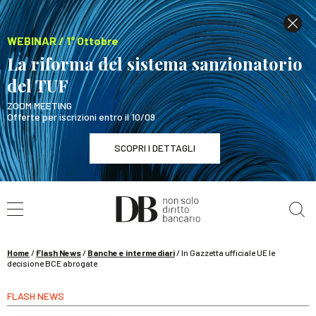
WEBINAR / 1° Ottobre
La riforma del sistema sanzionatorio
del TUF
ZOOM MEETING
Offerte per iscrizioni entro il 10/09
SCOPRI I DETTAGLI
Cerca nel sito
WEBINAR / 1° Ottobre
La riforma del sistema sanzionatorio del TUF
SCOPRI I DETTAGLI
Home
/
Flash News
/
Banche e intermediari
/
In Gazzetta ufficiale UE le
decisione BCE abrogate
FLASH NEWS