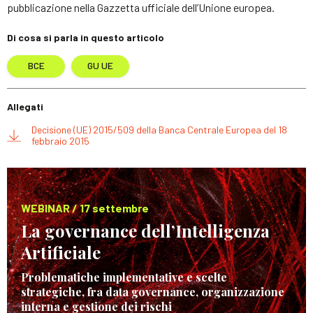
pubblicazione nella Gazzetta ufficiale dell’Unione europea.
Di cosa si parla in questo articolo
BCE
GU UE
Allegati
Decisione (UE) 2015/509 della Banca Centrale Europea del 18
febbraio 2015
WEBINAR / 17 settembre
La governance dell’Intelligenza
Artificiale
Problematiche implementative e scelte
strategiche, fra data governance, organizzazione
interna e gestione dei rischi