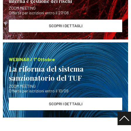
interna e gestione dei rischi
ZOOM MEETING
Offerte per iscrizioni entro il 27/08
SCOPRI I DETTAGLI
WEBINAR / 1° Ottobre
La riforma del sistema
sanzionatorio del TUF
ZOOM MEETING
Offerte per iscrizioni entro il 10/09
SCOPRI I DETTAGLI