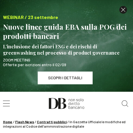
WEBINAR / 23 settembre
Nuove linee guida EBA sulla POG dei
prodotti bancari
L’inclusione dei fattori ESG e dei rischi di
greenwashing nel processo di product governance
ZOOM MEETING
Offerte per iscrizioni entro il 02/09
SCOPRI I DETTAGLI
Cerca nel sito
WEBINAR / 23 settembre
Nuove linee guida EBA sulla POG dei prodotti
bancari
Home
/
Flash News
/
Contratti pubblici
/
In Gazzetta Ufficiale le modifiche ed
SCOPRI I DETTAGLI
integrazioni al Codice dell’amministrazione digitale