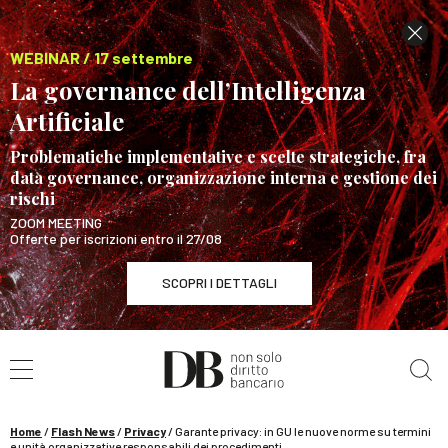
WEBINAR / 17 settembre
La governance dell’Intelligenza
Artificiale
Problematiche implementative e scelte strategiche, fra
data governance, organizzazione interna e gestione dei
rischi
ZOOM MEETING
Offerte per iscrizioni entro il 27/08
SCOPRI I DETTAGLI
Cerca nel sito
WEBINAR / 17 settembre
La governance dell’Intelligenza Artificiale
SCOPRI I DETTAGLI
Home
/
Flash News
/
Privacy
/
Garante privacy: in GU le nuove norme su termini
e unità organizzative responsabili dei procedimenti