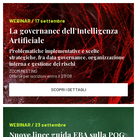
WEBINAR / 17 settembre
La governance dell’Intelligenza
Artificiale
Problematiche implementative e scelte
strategiche, fra data governance, organizzazione
interna e gestione dei rischi
ZOOM MEETING
Offerte per iscrizioni entro il 27/08
SCOPRI I DETTAGLI
WEBINAR / 23 settembre
Nuove linee guida EBA sulla POG