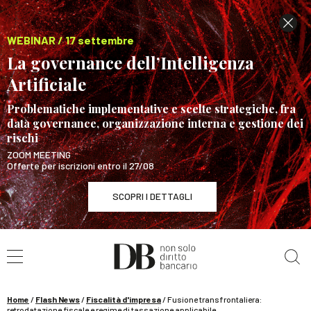
WEBINAR / 17 settembre
La governance dell’Intelligenza
Artificiale
Problematiche implementative e scelte strategiche, fra
data governance, organizzazione interna e gestione dei
rischi
ZOOM MEETING
Offerte per iscrizioni entro il 27/08
SCOPRI I DETTAGLI
Cerca nel sito
WEBINAR / 17 settembre
La governance dell’Intelligenza Artificiale
SCOPRI I DETTAGLI
Home
/
Flash News
/
Fiscalità d'impresa
/
Fusione transfrontaliera:
retrodatazione fiscale e regime di tassazione applicabile