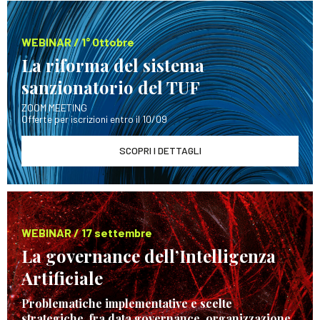
WEBINAR / 1° Ottobre
La riforma del sistema
sanzionatorio del TUF
ZOOM MEETING
Offerte per iscrizioni entro il 10/09
SCOPRI I DETTAGLI
WEBINAR / 17 settembre
La governance dell’Intelligenza
Artificiale
Problematiche implementative e scelte
strategiche, fra data governance, organizzazione