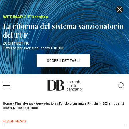
WEBINAR / 1° Ottobre
La riforma del sistema sanzionatorio
del TUF
ZOOM MEETING
Offerte per iscrizioni entro il 10/09
SCOPRI I DETTAGLI
Cerca nel sito
WEBINAR / 1° Ottobre
La riforma del sistema sanzionatorio del TUF
SCOPRI I DETTAGLI
Home
/
Flash News
/
Agevolazioni
/
Fondo di garanzia PMI: dal MISE le modalità
operative per l’accesso
FLASH NEWS