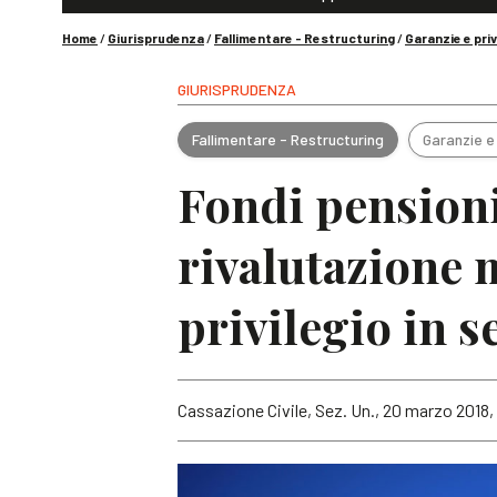
Home
/
Giurisprudenza
/
Fallimentare - Restructuring
/
Garanzie e priv
GIURISPRUDENZA
Fallimentare - Restructuring
Garanzie e 
Fondi pensioni 
rivalutazione m
privilegio in s
Cassazione Civile, Sez. Un., 20 marzo 2018, n