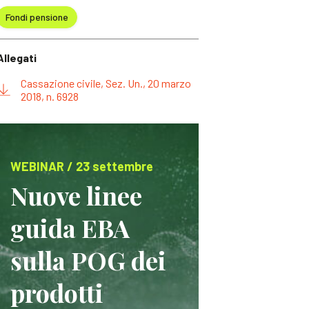
Fondi pensione
Allegati
Cassazione civile, Sez. Un., 20 marzo
2018, n. 6928
WEBINAR / 23 settembre
Nuove linee
guida EBA
sulla POG dei
prodotti