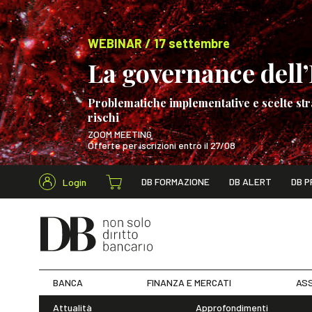
WEBINAR / 17 settembre
La governance dell’I
Problematiche implementative e scelte str
rischi
ZOOM MEETING
Offerte per iscrizioni entro il 27/08
Cerca nel s
DB FORMAZIONE
DB ALERT
DB P
Login
WEBINAR / 17 s
BANCA
FINANZA E MERCATI
ASS
Attualità
Approfondimenti