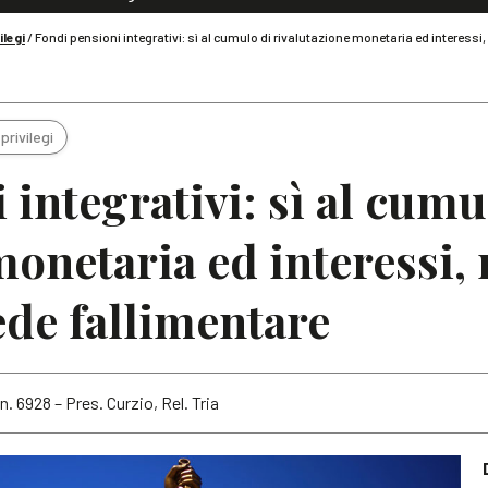
Dialoghi di Diritto dell'Economia
ilegi
/
Fondi pensioni integrativi: sì al cumulo di rivalutazione monetaria ed interessi, 
Editoriali
Articoli
Note
privilegi
integrativi: sì al cumu
onetaria ed interessi, 
ede fallimentare
. 6928 – Pres. Curzio, Rel. Tria