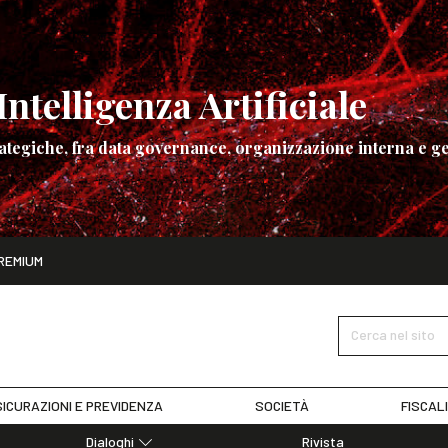
ntelligenza Artificiale
ategiche, fra data governance, organizzazione interna e ge
ito
REMIUM
ettembre
La governance dell’Intelligenza Artificiale
SCOPRI I DET
Cerca nel sito
ICURAZIONI E PREVIDENZA
SOCIETÀ
FISCAL
Dialoghi
Rivista