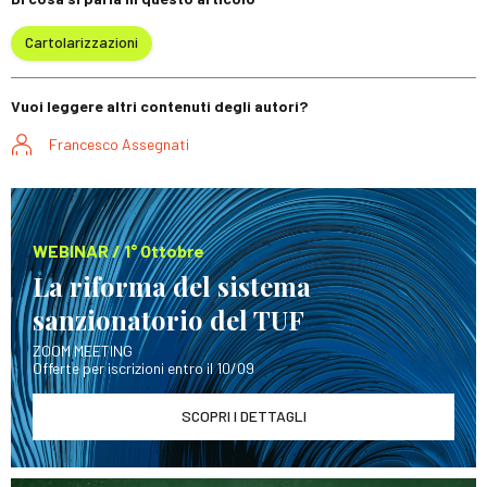
Cartolarizzazioni
Vuoi leggere altri contenuti degli autori?
Francesco Assegnati
WEBINAR / 1° Ottobre
La riforma del sistema
sanzionatorio del TUF
ZOOM MEETING
Offerte per iscrizioni entro il 10/09
SCOPRI I DETTAGLI