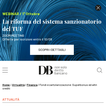
WEBINAR / 1° Ottobre
La riforma del sistema sanzionatorio
del TUF
ZOOM MEETING
Offerte per iscrizioni entro il 10/09
SCOPRI I DETTAGLI
Cerca nel sito
WEBINAR / 1° Ottobre
La riforma del sistema sanzionatorio del TUF
SCOPRI I DETTAGLI
Home
/
Attualità
/
Finanza
/
Fondi e cartolarizzazione: Superbonus ed altri
crediti
ATTUALITÀ