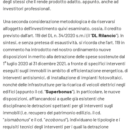
degli stessi che li rende prodotto adatto, appunto, anche ad
investitori professionali.
Una seconda considerazione metodologica è da riservarsi
all’oggetto dell’investimento quivi esaminato, ossia, il credito
previsto dall’art. 119 del DL n. 34/2020 s.m.i (il “
DL Rilancio
”). In
sintesi, e senza pretesa di esaustività, si ricorda che l’art. 119 in
commento ha introdotto nel nostro ordinamento nuove
disposizioni in merito alla detrazione delle spese sostenute dal
1° luglio 2020 al 31 dicembre 2021, a fronte di specifici interventi
eseguiti sugli immobili in ambito di efficientazione energetica, di
interventi antisismici, di installazione di impianti fotovoltaici,
nonché delle infrastrutture per la ricarica di veicoli elettrici negli
edifici (appunto il cd. “
Superbonus
”). In particolare, le nuove
disposizioni, affiancandosi a quelle già esistenti che
disciplinano le detrazioni spettanti per gli interventi sugli
immobili (i.e. recupero del patrimonio edilizio, il cd.
“
sismabonus
” e il cd. “
ecobonus
”), individuano le tipologie e i
requisiti tecnici degli interventi per i quali la detrazione