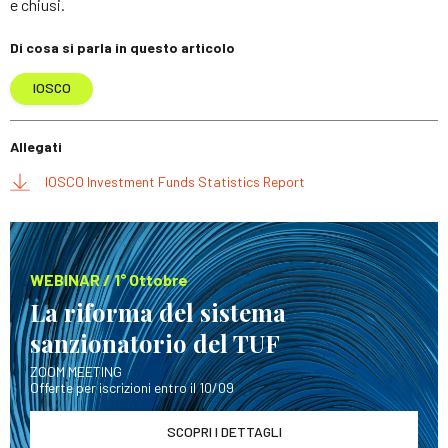
e chiusi.
Di cosa si parla in questo articolo
IOSCO
Allegati
IOSCO Investment Funds Statistics Report
WEBINAR / 1° Ottobre
La riforma del sistema
sanzionatorio del TUF
ZOOM MEETING
Offerte per iscrizioni entro il 10/09
SCOPRI I DETTAGLI