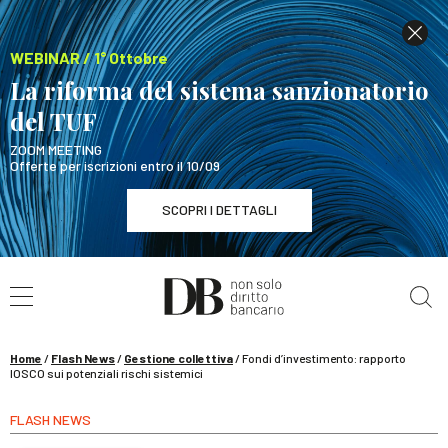
WEBINAR / 1° Ottobre
La riforma del sistema sanzionatorio
del TUF
ZOOM MEETING
Offerte per iscrizioni entro il 10/09
SCOPRI I DETTAGLI
Cerca nel sito
WEBINAR / 1° Ottobre
La riforma del sistema sanzionatorio del TUF
SCOPRI I DETTAGLI
Home
/
Flash News
/
Gestione collettiva
/
Fondi d’investimento: rapporto
IOSCO sui potenziali rischi sistemici
FLASH NEWS