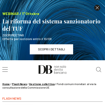
WEBINAR / 1° Ottobre
La riforma del sistema sanzionatorio
del TUF
ZOOM MEETING
Offerte per iscrizioni entro il 10/09
SCOPRI I DETTAGLI
Cerca nel sito
WEBINAR / 1° Ottobre
La riforma del sistema sanzionatorio del TUF
SCOPRI I DETTAGLI
Home
/
Flash News
/
Gestione collettiva
/
Fondi comuni monetari: al via la
consultazione della Commissione UE
FLASH NEWS