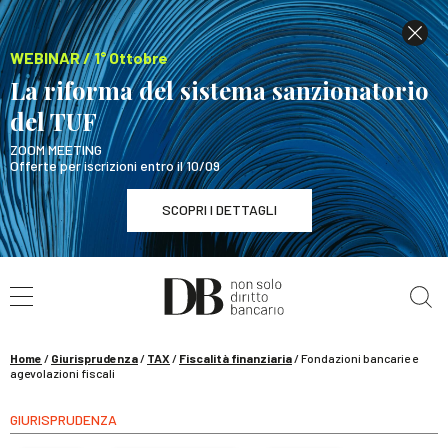
WEBINAR / 1° Ottobre
La riforma del sistema sanzionatorio
del TUF
ZOOM MEETING
Offerte per iscrizioni entro il 10/09
SCOPRI I DETTAGLI
Cerca nel sito
WEBINAR / 1° Ottobre
La riforma del sistema sanzionatorio del TUF
SCOPRI I DETTAGLI
Home
/
Giurisprudenza
/
TAX
/
Fiscalità finanziaria
/
Fondazioni bancarie e
agevolazioni fiscali
GIURISPRUDENZA