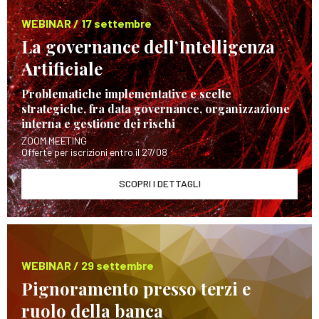
WEBINAR / 17 settembre
La governance dell’Intelligenza
Artificiale
Problematiche implementative e scelte
strategiche, fra data governance, organizzazione
interna e gestione dei rischi
ZOOM MEETING
Offerte per iscrizioni entro il 27/08
SCOPRI I DETTAGLI
WEBINAR / 29 settembre
Pignoramento presso terzi e
ruolo della banca