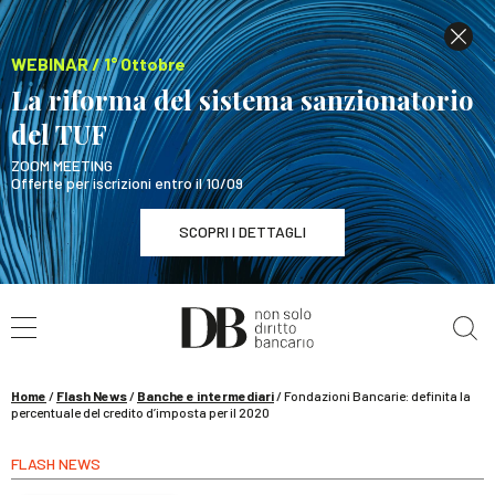
WEBINAR / 1° Ottobre
La riforma del sistema sanzionatorio
del TUF
ZOOM MEETING
Offerte per iscrizioni entro il 10/09
SCOPRI I DETTAGLI
Cerca nel sito
WEBINAR / 1° Ottobre
La riforma del sistema sanzionatorio del TUF
SCOPRI I DETTAGLI
Home
/
Flash News
/
Banche e intermediari
/
Fondazioni Bancarie: definita la
percentuale del credito d’imposta per il 2020
FLASH NEWS