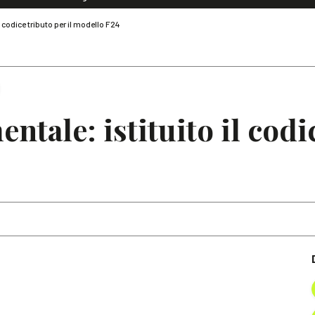
Dialoghi di Diritto dell'Economia
l codice tributo per il modello F24
Editoriali
Articoli
Note
entale: istituito il codi