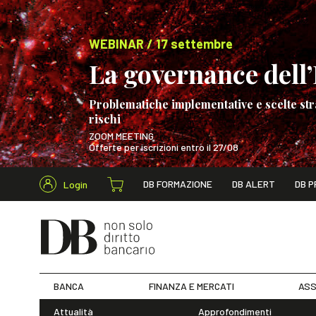
WEBINAR / 17 settembre
La governance dell’I
Problematiche implementative e scelte str
rischi
ZOOM MEETING
Offerte per iscrizioni entro il 27/08
Cerca nel s
DB FORMAZIONE
DB ALERT
DB P
Login
WEBINAR / 17 s
BANCA
FINANZA E MERCATI
ASS
Attualità
Approfondimenti