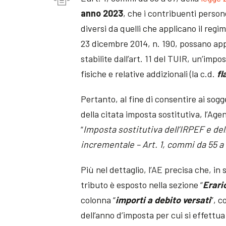
anno 2023
, che i contribuenti persone
diversi da quelli che applicano il regim
23 dicembre 2014, n. 190, possano appl
stabilite dall’art. 11 del TUIR, un’imp
fisiche e relative addizionali (la c.d.
fl
Pertanto, al fine di consentire ai sog
della citata imposta sostitutiva, l’Agen
“
Imposta sostitutiva dell’IRPEF e dell
incrementale – Art. 1, commi da 55 a 
Più nel dettaglio, l’AE precisa che, in
tributo è esposto nella sezione “
Erari
colonna “
importi a debito versati
”, c
dell’anno d’imposta per cui si effettua