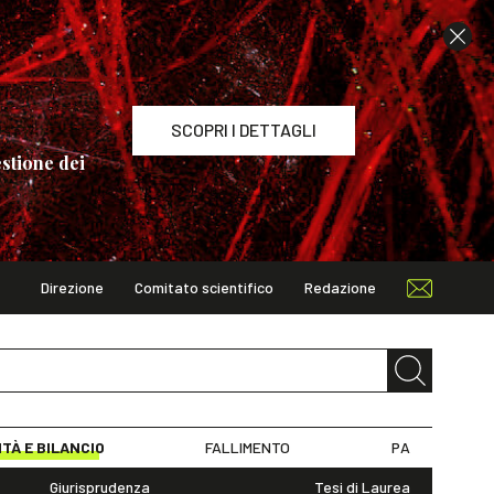
SCOPRI I DETTAGLI
stione dei
Direzione
Comitato scientifico
Redazione
TAGLI
ITÀ E BILANCIO
FALLIMENTO
PA
Giurisprudenza
Tesi di Laurea