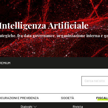
ntelligenza Artificiale
ategiche, fra data governance, organizzazione interna e ge
ito
REMIUM
ettembre
La governance dell’Intelligenza Artificiale
SCOPRI I DET
Cerca nel sito
ICURAZIONI E PREVIDENZA
SOCIETÀ
FISCAL
Dialoghi
Rivista