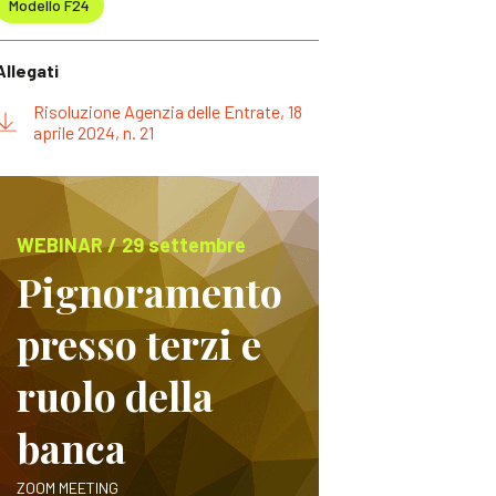
Modello F24
Allegati
Risoluzione Agenzia delle Entrate, 18
aprile 2024, n. 21
WEBINAR / 29 settembre
Pignoramento
presso terzi e
ruolo della
banca
ZOOM MEETING