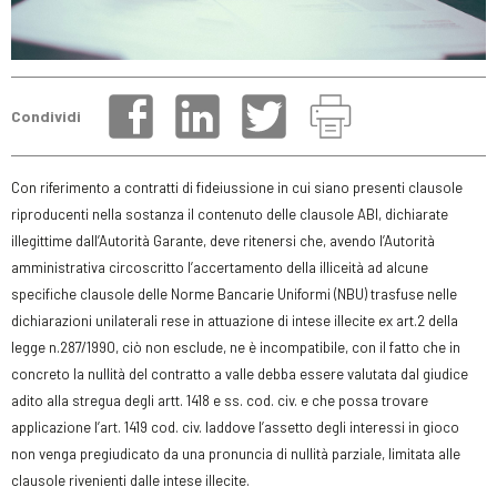
Condividi
Con riferimento a contratti di fideiussione in cui siano presenti clausole
riproducenti nella sostanza il contenuto delle clausole ABI, dichiarate
illegittime dall’Autorità Garante, deve ritenersi che, avendo l’Autorità
amministrativa circoscritto l’accertamento della illiceità ad alcune
specifiche clausole delle Norme Bancarie Uniformi (NBU) trasfuse nelle
dichiarazioni unilaterali rese in attuazione di intese illecite ex art.2 della
legge n.287/1990, ciò non esclude, ne è incompatibile, con il fatto che in
concreto la nullità del contratto a valle debba essere valutata dal giudice
adito alla stregua degli artt. 1418 e ss. cod. civ. e che possa trovare
applicazione l’art. 1419 cod. civ. laddove l’assetto degli interessi in gioco
non venga pregiudicato da una pronuncia di nullità parziale, limitata alle
clausole rivenienti dalle intese illecite.