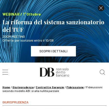
WEBINAR / 1° Ottobre
La riforma del sistema sanzionatorio
del TUF
ZOOM MEETING
Offerte per iscrizioni entro il 10/09
SCOPRI I DETTAGLI
Cerca nel sito
WEBINAR / 1° Ottobre
La riforma del sistema sanzionatorio del TUF
SCOPRI I DETTAGLI
Home
/
Giurisprudenza
/
Contratti e Garanzie
/
Fideiussione
/
Fideiussioni
secondo modello ABI: sì alla nullità parziale
GIURISPRUDENZA