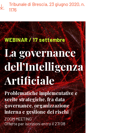
Tribunale di Brescia, 23 giugno 2020, n.
1176
WEBINAR / 17 settembre
La governance
dell’Intelligenza
Artificiale
Problematiche implementative e
scelte strategiche, fra data
governance, organizzazione
interna e gestione dei rischi
ZOOM MEETING
Offerte per iscrizioni entro il 27/08