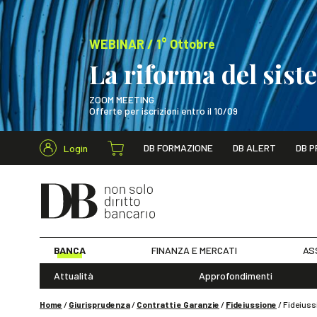
WEBINAR / 1° Ottobre
La riforma del sis
ZOOM MEETING
Offerte per iscrizioni entro il 10/09
Cerca nel s
DB FORMAZIONE
DB ALERT
DB P
Login
WEBINAR / 1° Ot
BANCA
FINANZA E MERCATI
AS
Attualità
Approfondimenti
Home
/
Giurisprudenza
/
Contratti e Garanzie
/
Fideiussione
/
Fideiussi