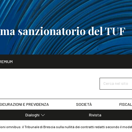
tema sanzionatorio del TUF
ito
REMIUM
tobre
La riforma del sistema sanzionatorio del TUF
SCOPRI I DET
Cerca nel sito
SICURAZIONI E PREVIDENZA
SOCIETÀ
FISCAL
Dialoghi
Rivista
Dialoghi di Diritto dell'Economia
oni omnibus: il Tribunale di Brescia sulla nullità dei contratti redatti secondo il mode
Editoriali