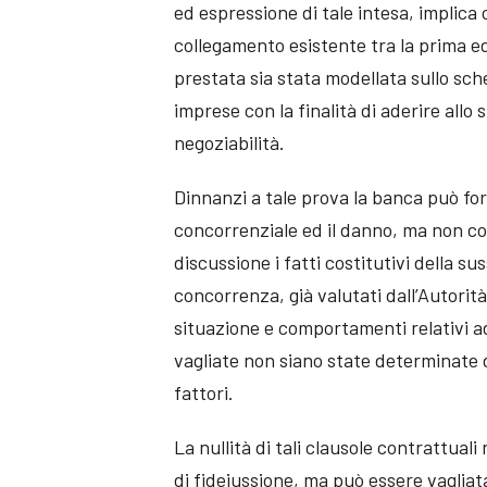
ed espressione di tale intesa, implica 
collegamento esistente tra la prima ed
prestata sia stata modellata sullo sch
imprese con la finalità di aderire allo
negoziabilità.
Dinnanzi a tale prova la banca può forn
concorrenziale ed il danno, ma non co
discussione i fatti costitutivi della su
concorrenza, già valutati dall’Autorit
situazione e comportamenti relativi ad
vagliate non siano state determinate da
fattori.
La nullità di tali clausole contrattua
di fideiussione, ma può essere vagliata 