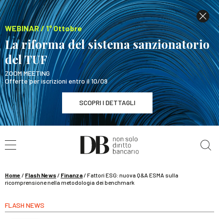
WEBINAR / 1° Ottobre
La riforma del sistema sanzionatorio
del TUF
ZOOM MEETING
Offerte per iscrizioni entro il 10/09
SCOPRI I DETTAGLI
Cerca nel sito
WEBINAR / 1° Ottobre
La riforma del sistema sanzionatorio del TUF
SCOPRI I DETTAGLI
Home
/
Flash News
/
Finanza
/
Fattori ESG: nuova Q&A ESMA sulla
ricomprensione nella metodologia dei benchmark
FLASH NEWS