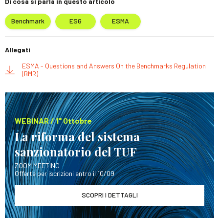
Di cosa si parla in questo articolo
Benchmark
ESG
ESMA
Allegati
ESMA - Questions and Answers On the Benchmarks Regulation
(BMR)
WEBINAR / 1° Ottobre
La riforma del sistema
sanzionatorio del TUF
ZOOM MEETING
Offerte per iscrizioni entro il 10/09
SCOPRI I DETTAGLI