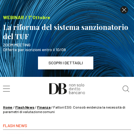
WEBINAR / 1° Ottobre
La riforma del sistema sanzionatorio
del TUF
ZOOM MEETING
Offerte per iscrizioni entro il 10/09
SCOPRI I DETTAGLI
Cerca nel sito
WEBINAR / 1° Ottobre
La riforma del sistema sanzionatorio del TUF
SCOPRI I DETTAGLI
Home
/
Flash News
/
Finanza
/
Fattori ESG: Consob evidenzia la necessità di
parametri di valutazione comuni
FLASH NEWS