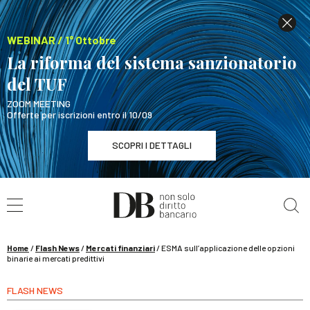
WEBINAR / 1° Ottobre
La riforma del sistema sanzionatorio
del TUF
ZOOM MEETING
Offerte per iscrizioni entro il 10/09
SCOPRI I DETTAGLI
Cerca nel sito
WEBINAR / 1° Ottobre
La riforma del sistema sanzionatorio del TUF
SCOPRI I DETTAGLI
Home
/
Flash News
/
Mercati finanziari
/
ESMA sull’applicazione delle opzioni
binarie ai mercati predittivi
FLASH NEWS