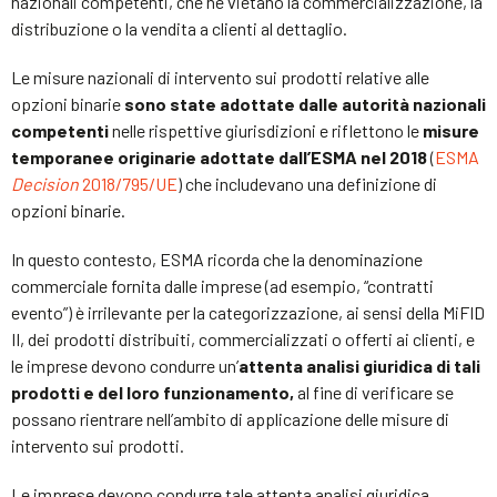
nazionali competenti, che ne vietano la commercializzazione, la
distribuzione o la vendita a clienti al dettaglio.
Le misure nazionali di intervento sui prodotti relative alle
opzioni binarie
sono state adottate dalle autorità nazionali
competenti
nelle rispettive giurisdizioni e riflettono le
misure
temporanee originarie adottate dall’ESMA nel 2018
(
ESMA
Decision
2018/795/UE
) che includevano una definizione di
opzioni binarie.
In questo contesto, ESMA ricorda che la denominazione
commerciale fornita dalle imprese (ad esempio, “contratti
evento”) è irrilevante per la categorizzazione, ai sensi della MiFID
II, dei prodotti distribuiti, commercializzati o offerti ai clienti, e
le imprese devono condurre un’
attenta analisi giuridica di tali
prodotti e del loro funzionamento,
al fine di verificare se
possano rientrare nell’ambito di applicazione delle misure di
intervento sui prodotti.
Le imprese devono condurre tale attenta analisi giuridica