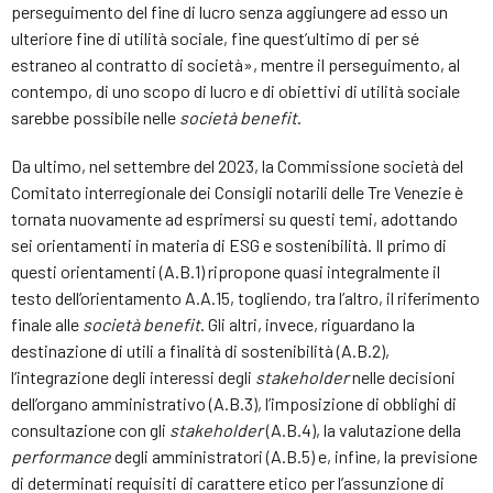
perseguimento del fine di lucro senza aggiungere ad esso un
ulteriore fine di utilità sociale, fine quest’ultimo di per sé
estraneo al contratto di società», mentre il perseguimento, al
contempo, di uno scopo di lucro e di obiettivi di utilità sociale
sarebbe possibile nelle
società benefit
.
Da ultimo, nel settembre del 2023, la Commissione società del
Comitato interregionale dei Consigli notarili delle Tre Venezie è
tornata nuovamente ad esprimersi su questi temi, adottando
sei orientamenti in materia di ESG e sostenibilità. Il primo di
questi orientamenti (A.B.1) ripropone quasi integralmente il
testo dell’orientamento A.A.15, togliendo, tra l’altro, il riferimento
finale alle
società benefit
. Gli altri, invece, riguardano la
destinazione di utili a finalità di sostenibilità (A.B.2),
l’integrazione degli interessi degli
stakeholder
nelle decisioni
dell’organo amministrativo (A.B.3), l’imposizione di obblighi di
consultazione con gli
stakeholder
(A.B.4), la valutazione della
performance
degli amministratori (A.B.5) e, infine, la previsione
di determinati requisiti di carattere etico per l’assunzione di