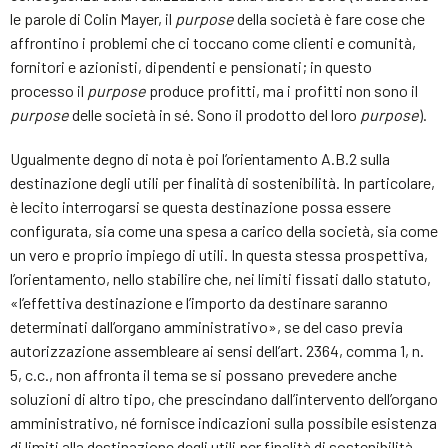
le parole di Colin Mayer, il
purpose
della società è fare cose che
affrontino i problemi che ci toccano come clienti e comunità,
fornitori e azionisti, dipendenti e pensionati; in questo
processo il
purpose
produce profitti, ma i profitti non sono il
purpose
delle società in sé. Sono il prodotto del loro
purpose
).
Ugualmente degno di nota è poi l’orientamento A.B.2 sulla
destinazione degli utili per finalità di sostenibilità. In particolare,
è lecito interrogarsi se questa destinazione possa essere
configurata, sia come una spesa a carico della società, sia come
un vero e proprio impiego di utili. In questa stessa prospettiva,
l’orientamento, nello stabilire che, nei limiti fissati dallo statuto,
«l’effettiva destinazione e l’importo da destinare saranno
determinati dall’organo amministrativo», se del caso previa
autorizzazione assembleare ai sensi dell’art. 2364, comma 1, n.
5, c.c., non affronta il tema se si possano prevedere anche
soluzioni di altro tipo, che prescindano dall’intervento dell’organo
amministrativo, né fornisce indicazioni sulla possibile esistenza
di limiti alla destinazione degli utili per finalità di sostenibilità,