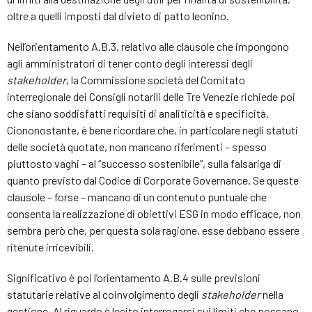
oltre a quelli imposti dal divieto di patto leonino.
Nell’orientamento A.B.3, relativo alle clausole che impongono
agli amministratori di tener conto degli interessi degli
stakeholder
, la Commissione società del Comitato
interregionale dei Consigli notarili delle Tre Venezie richiede poi
che siano soddisfatti requisiti di analiticità e specificità.
Ciononostante, è bene ricordare che, in particolare negli statuti
delle società quotate, non mancano riferimenti – spesso
piuttosto vaghi – al “successo sostenibile”, sulla falsariga di
quanto previsto dal Codice di Corporate Governance. Se queste
clausole – forse – mancano di un contenuto puntuale che
consenta la realizzazione di obiettivi ESG in modo efficace, non
sembra però che, per questa sola ragione, esse debbano essere
ritenute irricevibili.
Significativo è poi l’orientamento A.B.4 sulle previsioni
statutarie relative al coinvolgimento degli
stakeholder
nella
gestione. Al riguardo è lecito interrogarsi sui limiti che possano