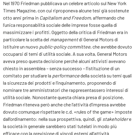
Nel 1970 Friedman pubblicava un celebre articolo sul New York
Times Magazine, con cui riproponeva alcune tesi già sostenute
otto anni prima in
Capitalism and Freedom
, affermando che
l’unica responsabilità sociale delle imprese fosse quella di
massimizzare i profitti. Oggetto della critica di Friedman era in
particolare la scelta del
management
di General Motors di
istituire un nuovo
public-policy committee
, che avrebbe dovuto
occuparsi di temi di utilità sociale. A sua volta, General Motors
aveva preso questa decisione perché alcuni attivisti avevano
chiesto in assemblea – senza successo – l’istituzione di un
comitato per studiare la
performance
della società su temi quali
la sicurezza dei prodotti e l’inquinamento, proponendo di
nominare tre amministratori che rappresentassero interessi di
utilità sociale. Nonostante questa chiara presa di posizione,
Friedman riteneva però anche che l’attività d’impresa avrebbe
dovuto comunque rispettare le c.d. «rules of the game» imposte
dall’ordinamento: nella sua prospettiva, quindi, gli
stakeholder
e
la società in generale sarebbero stati tutelati in modo più
efficace con la previsione di vincoli esterni all’attività