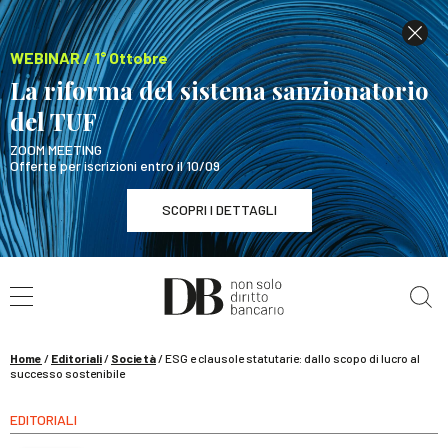
WEBINAR / 1° Ottobre
La riforma del sistema sanzionatorio
del TUF
ZOOM MEETING
Offerte per iscrizioni entro il 10/09
SCOPRI I DETTAGLI
Cerca nel sito
WEBINAR / 1° Ottobre
La riforma del sistema sanzionatorio del TUF
SCOPRI I DETTAGLI
Home
/
Editoriali
/
Società
/
ESG e clausole statutarie: dallo scopo di lucro al
successo sostenibile
EDITORIALI