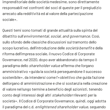
imprenditoriale delle società medesime, sono direttamente
responsabili nei confronti dei soci di queste per il pregiudizio
arrecato alla redditività ed al valore della partecipazione
sociale».
Questi temi sono tornati di grande attualità sulla spinta del
dibattito sull’
environmental, social, and governance
. Così,
sullo sfondo delle classiche discussioni sul tramonto dello
scopo lucrativo, dell’introduzione delle
società benefit
e della
riforma dell’impresa sociale, il nuovo Codice di Corporate
Governance, nel 2020, dopo aver abbandonato da tempo il
paradigma dello
shareholder value
afferma che l’organo
amministrativo «guida la società perseguendone il successo
sostenibile», da intendersi come l’«obiettivo che guida l’azione
dell’organo di amministrazione e che si sostanzia nella creazione
di valore nel lungo termine a beneficio degli azionisti, tenendo
conto degli interessi degli altri
stakeholder
rilevanti per la
società». Il Codice di Corporate Governance, quindi, oggi adotta
il paradigma del c.d.
enlightened shareholder value
, seguendo