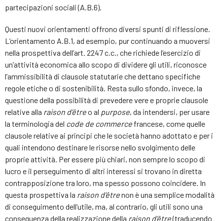
partecipazioni sociali (A.B.6).
Questi nuovi orientamenti offrono diversi spunti di riflessione.
L’orientamento A.B.1, ad esempio, pur continuando a muoversi
nella prospettiva dell’art. 2247 c.c., che richiede l’esercizio di
un’attività economica allo scopo di dividere gli utili, riconosce
l’ammissibilità di clausole statutarie che dettano specifiche
regole etiche o di sostenibilità. Resta sullo sfondo, invece, la
questione della possibilità di prevedere vere e proprie clausole
relative alla
raison d’être
o al
purpose
, da intendersi, per usare
la terminologia del
code de commerce
francese, come quelle
clausole relative ai principi che le società hanno adottato e per i
quali intendono destinare le risorse nello svolgimento delle
proprie attività. Per essere più chiari, non sempre lo scopo di
lucro e il perseguimento di altri interessi si trovano in diretta
contrapposizione tra loro, ma spesso possono coincidere. In
questa prospettiva la
raison d’être
non è una semplice modalità
di conseguimento dell’utile, ma, al contrario, gli utili sono una
conseguenza della realizzazione della
raison d’être
(traducendo