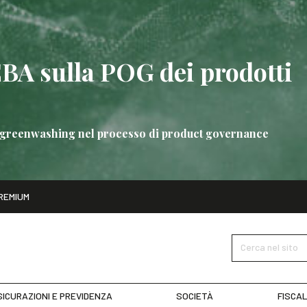
EBA sulla POG dei prodotti
 di greenwashing nel processo di product governance
ito
REMIUM
bre
Nuove linee guida EBA sulla POG dei prodotti bancari
SCOPRI 
Cerca nel sito
ICURAZIONI E PREVIDENZA
SOCIETÀ
FISCAL