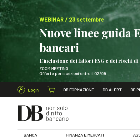
WEBINAR / 23 settembre
Nuove linee guida 
bancari
L’inclusione dei fattori ESG e dei rischi
ZOOM MEETING
Offerte per iscrizioni entro il 02/09
Cerca nel s
DB FORMAZIONE
DB ALERT
DB P
Login
WEBINAR / 23 settem
BANCA
FINANZA E MERCATI
ASS