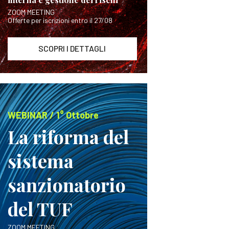
ZOOM MEETING
Offerte per iscrizioni entro il 27/08
SCOPRI I DETTAGLI
WEBINAR / 1° Ottobre
La riforma del
sistema
sanzionatorio
del TUF
ZOOM MEETING