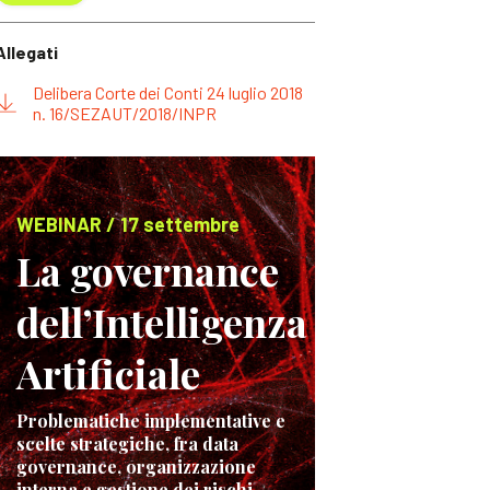
Allegati
Delibera Corte dei Conti 24 luglio 2018
n. 16/SEZAUT/2018/INPR
WEBINAR / 17 settembre
La governance
dell’Intelligenza
Artificiale
Problematiche implementative e
scelte strategiche, fra data
governance, organizzazione
interna e gestione dei rischi