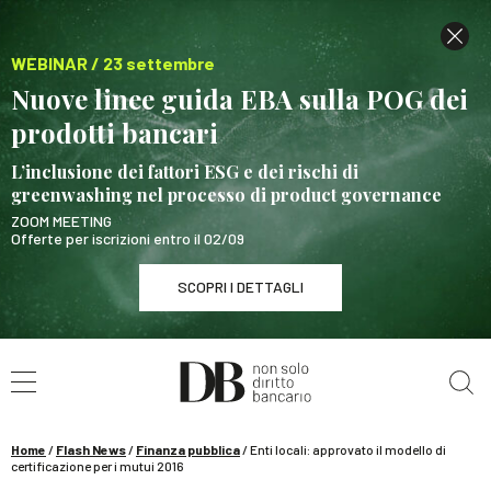
WEBINAR / 23 settembre
Nuove linee guida EBA sulla POG dei
prodotti bancari
L’inclusione dei fattori ESG e dei rischi di
greenwashing nel processo di product governance
ZOOM MEETING
Offerte per iscrizioni entro il 02/09
SCOPRI I DETTAGLI
Cerca nel sito
WEBINAR / 23 settembre
Nuove linee guida EBA sulla POG dei prodotti
bancari
Home
/
Flash News
/
Finanza pubblica
/
Enti locali: approvato il modello di
SCOPRI I DETTAGLI
certificazione per i mutui 2016