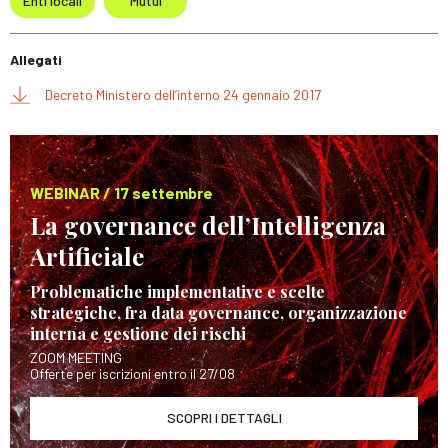
Enti locali
Mutui
Allegati
Decreto Ministero dell’interno 24 gennaio 2017
WEBINAR / 17 settembre
La governance dell’Intelligenza
Artificiale
Problematiche implementative e scelte
strategiche, fra data governance, organizzazione
interna e gestione dei rischi
ZOOM MEETING
Offerte per iscrizioni entro il 27/08
SCOPRI I DETTAGLI