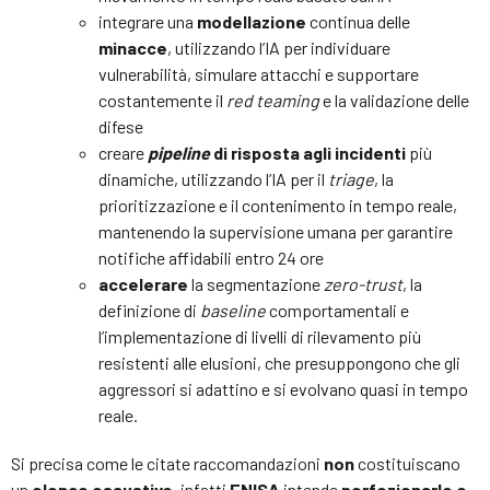
integrare una
modellazione
continua delle
minacce
, utilizzando l’IA per individuare
vulnerabilità, simulare attacchi e supportare
costantemente il
red teaming
e la validazione delle
difese
creare
pipeline
di risposta agli incidenti
più
dinamiche, utilizzando l’IA per il
triage
, la
prioritizzazione e il contenimento in tempo reale,
mantenendo la supervisione umana per garantire
notifiche affidabili entro 24 ore
accelerare
la segmentazione
zero-trust
, la
definizione di
baseline
comportamentali e
l’implementazione di livelli di rilevamento più
resistenti alle elusioni, che presuppongono che gli
aggressori si adattino e si evolvano quasi in tempo
reale.
Si precisa come le citate raccomandazioni
non
costituiscano
un
elenco esaustivo
, infatti
ENISA
intende
perfezionarle e