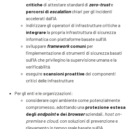
critiche
di attestare standard di
zero-trust
e
percorsi di
escalation
chiari per gli incidenti
accelerati dall’IA
indirizzare gli operatori di infrastrutture critiche a
integrare
la propria infrastruttura di sicurezza
informatica con piattaforme basate sull’IA
sviluppare
framework
comuni
per
l’implementazione di strumenti di sicurezza basati
sull’IA che privilegino la supervisione umana e la
verificabilità
eseguire
scansioni proattive
dei componenti
critici delle infrastrutture
Per gli enti e le organizzazioni:
considerare ogni ambiente come potenzialmente
compromesso, adottando una
protezione estesa
degli
endpoint
e dei
browser
aziendali,
host on-
premise
e
cloud
, con soluzioni di prevenzione e
rilevamento in tempo reale basate sull’IA