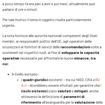
a poco tempo fa era pari a anni e poi mesi, attualmente può
parlarsi di ore o minuti.
Per tale motivo il tema in oggetto risulta particolarmente
urgente.
La nota fornisce alle autorità nazionali competenti degli Stati
membri, ai responsabili politici dell’UE, agli operatori della
sicurezza e ai fornitori di servizi delle
raccomandazioni
volte a
sostenerli nei rispettivi ruoli, al fine di
sviluppare le capacità
operative
necessarie per affrontare le nuove
minacce, tra
cui:
A livello europeo:
i
quadri giuridici
esistenti – tra cui NIS2, CRA e l’
AI
Act
– dovrebbero essere sfruttati per garantire che i
rischi sistemici
siano
valutati
e
mitigati
, anche
attraverso la definizione di
parametri di
riferimento
all’avanguardia per la
valutazione
della