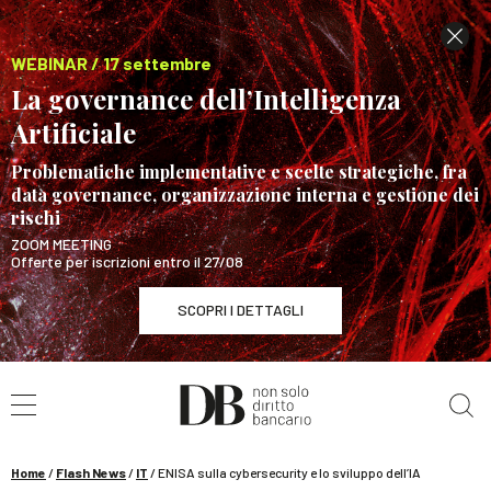
WEBINAR / 17 settembre
La governance dell’Intelligenza
Artificiale
Problematiche implementative e scelte strategiche, fra
data governance, organizzazione interna e gestione dei
rischi
ZOOM MEETING
Offerte per iscrizioni entro il 27/08
SCOPRI I DETTAGLI
Cerca nel sito
WEBINAR / 17 settembre
La governance dell’Intelligenza Artificiale
SCOPRI I DETTAGLI
Home
/
Flash News
/
IT
/
ENISA sulla cybersecurity e lo sviluppo dell’IA