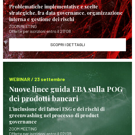
Problematiche implementative e scelte
strategiche, fra data governance, organizzazione
interna e gestione dei rischi
ZOOM MEETING
Offerte per iscrizioni entro il 27/08
SCOPRI I DETTAGLI
WEBINAR / 23 settembre
Nuove linee guida EBA sulla POG
dei prodotti bancari
L’inclusione dei fattori ESG e dei rischi di
greenwashing nel processo di product
governance
ZOOM MEETING
Offerte per iscrizioni entro il 02/09