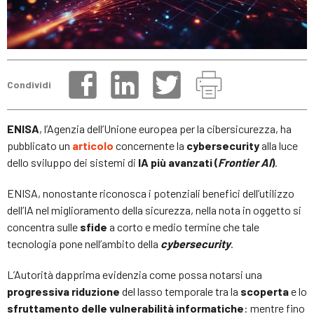
Condividi
ENISA
, l’Agenzia dell’Unione europea per la cibersicurezza, ha
pubblicato un
articolo
concernente la
cybersecurity
alla luce
dello sviluppo dei sistemi di
IA più avanzati (
Frontier
AI
)
.
ENISA, nonostante riconosca i potenziali benefici dell’utilizzo
dell’IA nel miglioramento della sicurezza, nella nota in oggetto si
concentra sulle
sfide
a corto e medio termine che tale
tecnologia pone nell’ambito della
cybersecurity
.
L’Autorità dapprima evidenzia come possa notarsi una
progressiva riduzione
del lasso temporale tra la
scoperta
e lo
sfruttamento delle vulnerabilità informatiche
: mentre fino