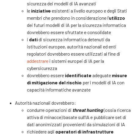
sicurezza dei modelli di IA avanzati
le
iniziative
esistenti a livello europeo e degli Stati
membri che prendono in considerazione l’
utilizzo
dei futuri modelli di IA per la sicurezza informatica
dovrebbero essere sfruttate e consolidate
i
dati
di sicurezza informatica detenuti da
istituzioni europee, autorità nazionali ed enti
regolatori dovrebbero essere utilizzati al fine di
addestrare
i sistemi europei di IA per la
cybersicurezza
dovrebbero essere
identificate
adeguate
misure
di mitigazione del rischio
per i modelli di IA con
capacità informatiche avanzate
Autorità nazionali dovrebbero:
condurre operazioni di
threat hunting
(ossia ricerca
attiva di minacce) basate sull’IA e pubblicare set di
dati anonimizzati provenienti da simulazioni di IA
richiedere agli
operatori di infrastrutture