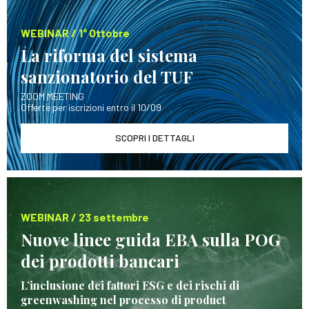
WEBINAR / 1° Ottobre
La riforma del sistema
sanzionatorio del TUF
ZOOM MEETING
Offerte per iscrizioni entro il 10/09
SCOPRI I DETTAGLI
WEBINAR / 23 settembre
Nuove linee guida EBA sulla POG
dei prodotti bancari
L’inclusione dei fattori ESG e dei rischi di
greenwashing nel processo di product