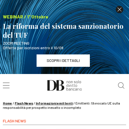
WEBINAR / 1° Ottobre
La riforma del sistema sanzionatorio
del TUF
ZOOM MEETING
Offerte per iscrizioni entro il 10/09
SCOPRI I DETTAGLI
Cerca nel sito
WEBINAR / 1° Ottobre
La riforma del sistema sanzionatorio del TUF
SCOPRI I DETTAGLI
Home
/
Flash News
/
Informazioni emittenti
/
Emittenti: l’Avvocato UE sulla
responsabilità per prospetto inesatto o incompleto
FLASH NEWS