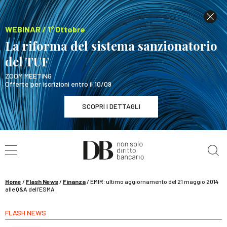
WEBINAR / 1° Ottobre
La riforma del sistema sanzionatorio
del TUF
ZOOM MEETING
Offerte per iscrizioni entro il 10/09
SCOPRI I DETTAGLI
Cerca nel sito
WEBINAR / 1° Ottobre
La riforma del sistema sanzionatorio del TUF
SCOPRI I DETTAGLI
Home
/
Flash News
/
Finanza
/
EMIR: ultimo aggiornamento del 21 maggio 2014
alle Q&A dell’ESMA
FLASH NEWS