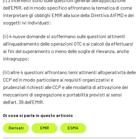
(i) 3 interventi sono sulle questioni generali dell’applicazione
dell’EMIR, ed in modo specifico affrontano la tematica di come
interpretare gli obblighi EMIR alla luce della Direttiva AIFMD e dei
soggetti ivi individuati;
(ii) 4 nuove domande si soffermano sulle questioni attinenti
all’inquadramento delle operazioni OTC e ai calcoli da effettuarsi
ai fini del superamento o meno delle soglie di rilevanza, anche
intragruppo;
(iii) altre 4 questioni affrontano temi attinenti all’operatività delle
CCP ed in modo particolare ai requisiti organizzativi e
prudenziali richiesti alle CCP e alle modalità di attivazione dei
meccanismi di segregazione e portabilità previsti ai sensi
dell’art. 39 dell’EMIR.
Di cosa si parla in questo articolo
Derivati
EMIR
ESMA