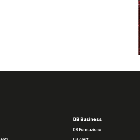
DB Business
DB Formazione
enti
DB Alert