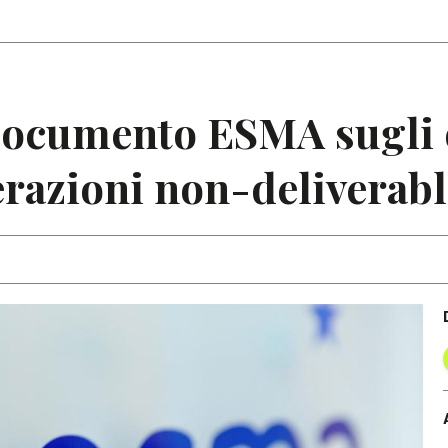
Articoli
Note
ocumento ESMA sugli o
erazioni non-deliverab