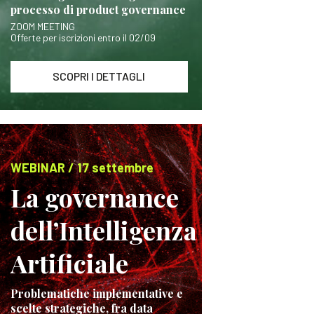
processo di product governance
ZOOM MEETING
Offerte per iscrizioni entro il 02/09
SCOPRI I DETTAGLI
WEBINAR / 17 settembre
La governance
dell’Intelligenza
Artificiale
Problematiche implementative e
scelte strategiche, fra data