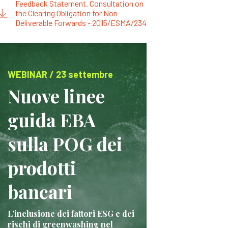
Feedback Statement. Consultation on
the Clearing Obligation for Non-
Deliverable Forwards - 2015/ESMA/234
WEBINAR / 23 settembre
Nuove linee
guida EBA
sulla POG dei
prodotti
bancari
L’inclusione dei fattori ESG e dei
rischi di greenwashing nel