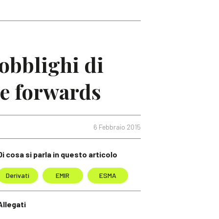
bblighi di
le forwards
6 Febbraio 2015
Di cosa si parla in questo articolo
Derivati
EMIR
ESMA
Allegati