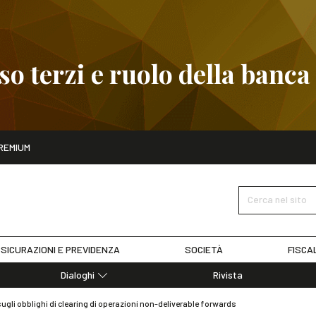
 terzi e ruolo della banca
ito
REMIUM
embre
Pignoramento presso terzi e ruolo della banca
SCOPRI I D
Cerca nel sito
SICURAZIONI E PREVIDENZA
SOCIETÀ
FISCA
Dialoghi
Rivista
Dialoghi di Diritto dell'Economia
li obblighi di clearing di operazioni non-deliverable forwards
Editoriali