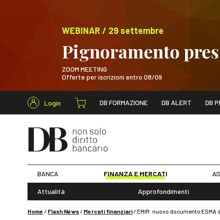
WEBINAR / 29 settembre
Pignoramento presso
ZOOM MEETING
Offerte per iscrizioni entro 08/09
Cerca nel s
DB FORMAZIONE
DB ALERT
DB P
Login
WEBINAR / 29 sett
BANCA
FINANZA E MERCATI
AS
Attualità
Approfondimenti
Home
/
Flash News
/
Mercati finanziari
/
EMIR: nuovo documento ESMA sug