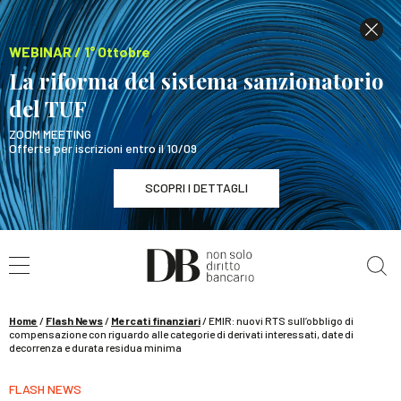
WEBINAR / 1° Ottobre
La riforma del sistema sanzionatorio
del TUF
ZOOM MEETING
Offerte per iscrizioni entro il 10/09
SCOPRI I DETTAGLI
Cerca nel sito
WEBINAR / 1° Ottobre
La riforma del sistema sanzionatorio del TUF
SCOPRI I DETTAGLI
Home
/
Flash News
/
Mercati finanziari
/
EMIR: nuovi RTS sull’obbligo di
compensazione con riguardo alle categorie di derivati interessati, date di
decorrenza e durata residua minima
FLASH NEWS