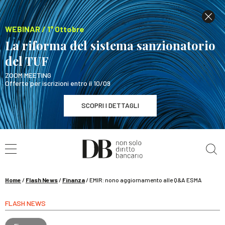
WEBINAR / 1° Ottobre
La riforma del sistema sanzionatorio
del TUF
ZOOM MEETING
Offerte per iscrizioni entro il 10/09
SCOPRI I DETTAGLI
Cerca nel sito
WEBINAR / 1° Ottobre
La riforma del sistema sanzionatorio del TUF
SCOPRI I DETTAGLI
Home
/
Flash News
/
Finanza
/
EMIR: nono aggiornamento alle Q&A ESMA
FLASH NEWS