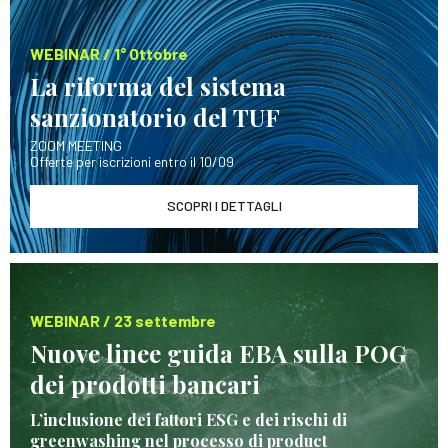
WEBINAR / 1° Ottobre
La riforma del sistema
sanzionatorio del TUF
ZOOM MEETING
Offerte per iscrizioni entro il 10/09
SCOPRI I DETTAGLI
WEBINAR / 23 settembre
Nuove linee guida EBA sulla POG
dei prodotti bancari
L’inclusione dei fattori ESG e dei rischi di
greenwashing nel processo di product