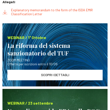
Allegati
Explanatory memorandum to the form of the ISDA EMIR
Classification Letter
WEBINAR / 1° Ottobre
La riforma del sistema
sanzionatorio del TUF
ZOOM MEETING
Offerte per iscrizioni entro il 10/09
SCOPRI I DETTAGLI
WEBINAR / 23 settembre