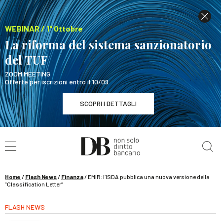
WEBINAR / 1° Ottobre
La riforma del sistema sanzionatorio
del TUF
ZOOM MEETING
Offerte per iscrizioni entro il 10/09
SCOPRI I DETTAGLI
Cerca nel sito
WEBINAR / 1° Ottobre
La riforma del sistema sanzionatorio del TUF
SCOPRI I DETTAGLI
Home
/
Flash News
/
Finanza
/
EMIR: l’ISDA pubblica una nuova versione della
“Classification Letter”
FLASH NEWS