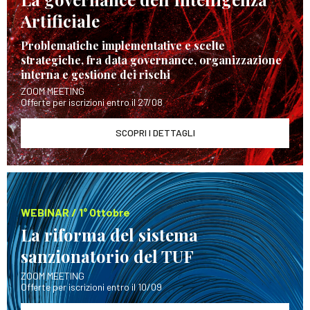
Artificiale
Problematiche implementative e scelte
strategiche, fra data governance, organizzazione
interna e gestione dei rischi
ZOOM MEETING
Offerte per iscrizioni entro il 27/08
SCOPRI I DETTAGLI
WEBINAR / 1° Ottobre
La riforma del sistema
sanzionatorio del TUF
ZOOM MEETING
Offerte per iscrizioni entro il 10/09