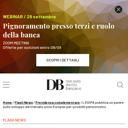
WEBINAR / 29 settembre
Pignoramento presso terzi e ruolo
della banca
ZOOM MEETING
Offerte per iscrizioni entro 08/09
SCOPRI I DETTAGLI
Cerca nel sito
WEBINAR / 29 settembre
Pignoramento presso terzi e ruolo della banca
SCOPRI I DETTAGLI
Home
/
Flash News
/
Previdenza complementare
/
L’EIOPA pubblica un parere
sullo sviluppo del mercato unico Europeo per i prodotti pensionistici
FLASH NEWS