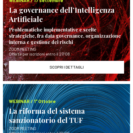
WEBINAR / 17 settembre
La governance dell’Intelligenza
Artificiale
Problematiche implementative e scelte
strategiche, fra data governance, organizzazione
interna e gestione dei rischi
ZOOM MEETING
Offerte per iscrizioni entro il 27/08
SCOPRI I DETTAGLI
WEBINAR / 1° Ottobre
La riforma del sistema
sanzionatorio del TUF
ZOOM MEETING