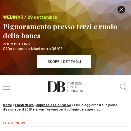
WEBINAR / 29 settembre
Pignoramento presso terzi e ruolo
della banca
ZOOM MEETING
Offerte per iscrizioni entro 08/09
SCOPRI I DETTAGLI
Cerca nel sito
WEBINAR / 29 settembre
Pignoramento presso terzi e ruolo della banca
SCOPRI I DETTAGLI
Home
/
Flash News
/
Imprese assicurative
/
EIOPA aggiorna il suo piano
d’azione per il 2016 e la way forward per il collegio dei supervisori
FLASH NEWS