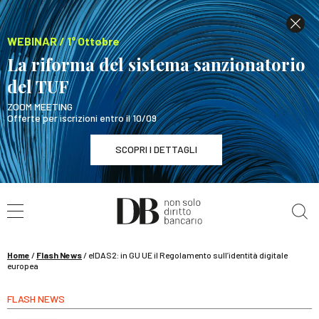
WEBINAR / 1° Ottobre
La riforma del sistema sanzionatorio
del TUF
ZOOM MEETING
Offerte per iscrizioni entro il 10/09
SCOPRI I DETTAGLI
Cerca nel sito
WEBINAR / 1° Ottobre
La riforma del sistema sanzionatorio del TUF
SCOPRI I DETTAGLI
Home
/
Flash News
/
eIDAS2: in GU UE il Regolamento sull’identità digitale
europea
FLASH NEWS