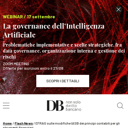
WEBINAR / 17 settembre
La governance dell’Intelligenza
Artificiale
Problematiche implementative e scelte strategiche, fra
data governance, organizzazione interna e gestione dei
rischi
ZOOM MEETING
Offerte per iscrizioni entro il 27/08
SCOPRI I DETTAGLI
Cerca nel sito
WEBINAR / 17 settembre
La governance dell’Intelligenza Artificiale
SCOPRI I DETTAGLI
Home
/
Flash News
/
EFRAG sulle modifiche IASB dei principi contabili per gli
strumenti finanziari