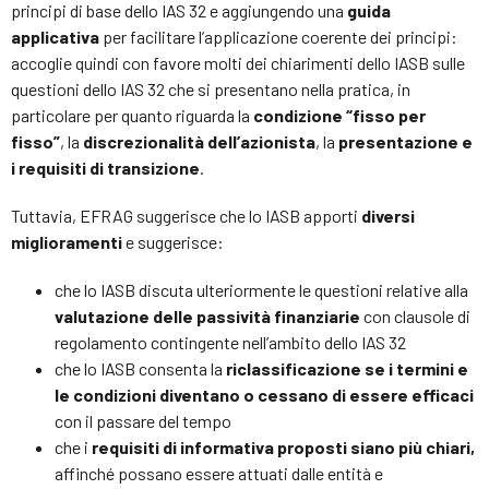
principi di base dello IAS 32 e aggiungendo una
guida
applicativa
per facilitare l’applicazione coerente dei principi:
accoglie quindi con favore molti dei chiarimenti dello IASB sulle
questioni dello IAS 32 che si presentano nella pratica, in
particolare per quanto riguarda la
condizione “fisso per
fisso”
, la
discrezionalità dell’azionista
, la
presentazione e
i requisiti di transizione
.
Tuttavia, EFRAG suggerisce che lo IASB apporti
diversi
miglioramenti
e suggerisce:
che lo IASB discuta ulteriormente le questioni relative alla
valutazione delle passività finanziarie
con clausole di
regolamento contingente nell’ambito dello IAS 32
che lo IASB consenta la
riclassificazione se i termini e
le condizioni diventano o cessano di essere efficaci
con il passare del tempo
che i
requisiti di informativa proposti siano più chiari,
affinché possano essere attuati dalle entità e