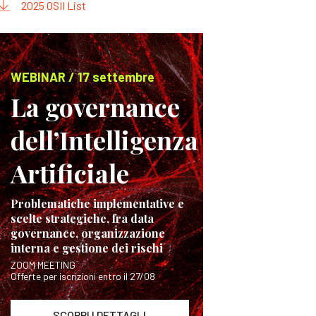
2025 OSII List
WEBINAR / 17 settembre
La governance
dell’Intelligenza
Artificiale
Problematiche implementative e
scelte strategiche, fra data
governance, organizzazione
interna e gestione dei rischi
ZOOM MEETING
Offerte per iscrizioni entro il 27/08
SCOPRI I DETTAGLI