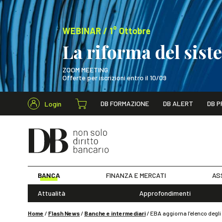
WEBINAR / 1° Ottobre
La riforma del sis
ZOOM MEETING
Offerte per iscrizioni entro il 10/09
Cerca nel s
DB FORMAZIONE
DB ALERT
DB P
Login
WEBINAR / 1° Ot
BANCA
FINANZA E MERCATI
AS
Attualità
Approfondimenti
Home
/
Flash News
/
Banche e intermediari
/
EBA aggiorna l’elenco degli