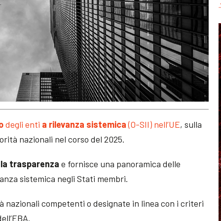
o
degli enti
a rilevanza sistemica
(O-SII) nell’UE
, sulla
orità nazionali nel corso del 2025.
la trasparenza
e fornisce una panoramica delle
tanza sistemica negli Stati membri.
tà nazionali competenti o designate in linea con i criteri
dell’EBA.