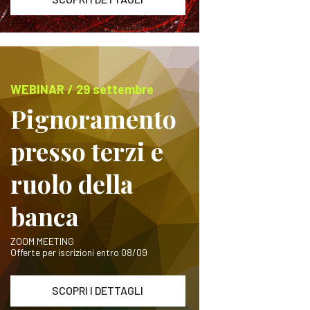
WEBINAR / 29 settembre
Pignoramento
presso terzi e
ruolo della
banca
ZOOM MEETING
Offerte per iscrizioni entro 08/09
SCOPRI I DETTAGLI