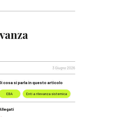
evanza
3 Giugno 2026
Di cosa si parla in questo articolo
EBA
Enti a rilevanza sistemica
Allegati