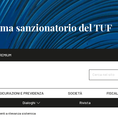
tema sanzionatorio del TUF
ito
REMIUM
tobre
La riforma del sistema sanzionatorio del TUF
SCOPRI I DET
Cerca nel sito
SICURAZIONI E PREVIDENZA
SOCIETÀ
FISCAL
Dialoghi
Rivista
Dialoghi di Diritto dell'Economia
 enti a rilevanza sistemica
Editoriali