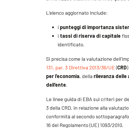
L’elenco aggiornato include:
i
punteggi di importanza siste
i
tassi di riserva di capitale
fis
identificato.
Si precisa come la valutazione dell’im
131, par. 3 Direttiva 2013/36/UE
(
CRD
)
per l’economia
, della
rilevanza delle
dell’ente
.
Le linee guida di EBA sui criteri per de
3 della CRD, in relazione alla valutaz
conformità al secondo sottoparagrafo de
16 del Regolamento (UE) 1093/2010.