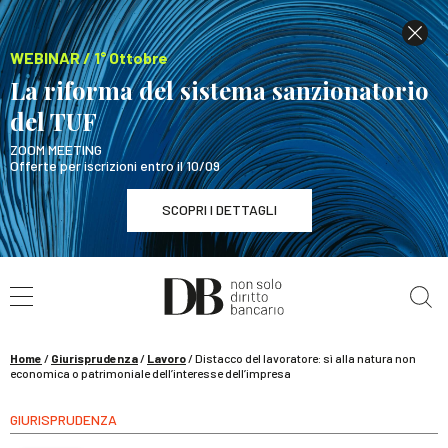
WEBINAR / 1° Ottobre
La riforma del sistema sanzionatorio
del TUF
ZOOM MEETING
Offerte per iscrizioni entro il 10/09
SCOPRI I DETTAGLI
Cerca nel sito
WEBINAR / 1° Ottobre
La riforma del sistema sanzionatorio del TUF
SCOPRI I DETTAGLI
Home
/
Giurisprudenza
/
Lavoro
/
Distacco del lavoratore: sì alla natura non
economica o patrimoniale dell’interesse dell’impresa
GIURISPRUDENZA