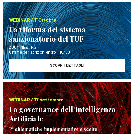
WEBINAR / 1° Ottobre
La riforma del sistema
sanzionatorio del TUF
ZOOM MEETING
Offerte per iscrizioni entro il 10/09
SCOPRI I DETTAGLI
WEBINAR / 17 settembre
La governance dell’Intelligenza
Artificiale
Problematiche implementative e scelte