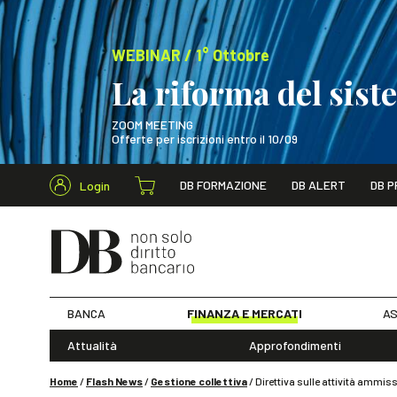
WEBINAR / 1° Ottobre
La riforma del sis
ZOOM MEETING
Offerte per iscrizioni entro il 10/09
Cerca nel s
DB FORMAZIONE
DB ALERT
DB P
Login
WEBINAR / 1° Ot
BANCA
FINANZA E MERCATI
AS
Attualità
Approfondimenti
Home
/
Flash News
/
Gestione collettiva
/
Direttiva sulle attività ammis