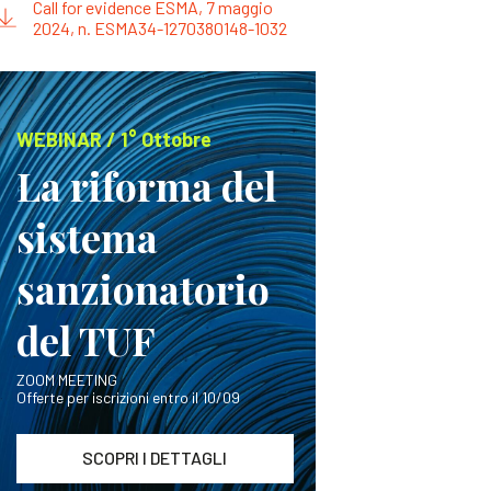
Call for evidence ESMA, 7 maggio
2024, n. ESMA34-1270380148-1032
WEBINAR / 1° Ottobre
La riforma del
sistema
sanzionatorio
del TUF
ZOOM MEETING
Offerte per iscrizioni entro il 10/09
SCOPRI I DETTAGLI