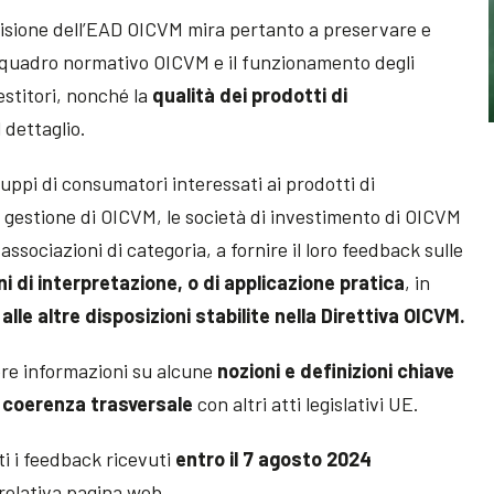
isione dell’EAD OICVM mira pertanto a preservare e
 quadro normativo OICVM e il funzionamento degli
estitori, nonché la
qualità dei prodotti di
l dettaglio.
gruppi di consumatori interessati ai prodotti di
di gestione di OICVM, le società di investimento di OICVM
associazioni di categoria, a fornire il loro feedback sulle
i di interpretazione, o di applicazione pratica
, in
 alle altre disposizioni stabilite nella Direttiva OICVM.
ere informazioni su alcune
nozioni e definizioni chiave
o
coerenza trasversale
con altri atti legislativi UE.
i i feedback ricevuti
entro il 7 agosto 2024
 relativa pagina web.