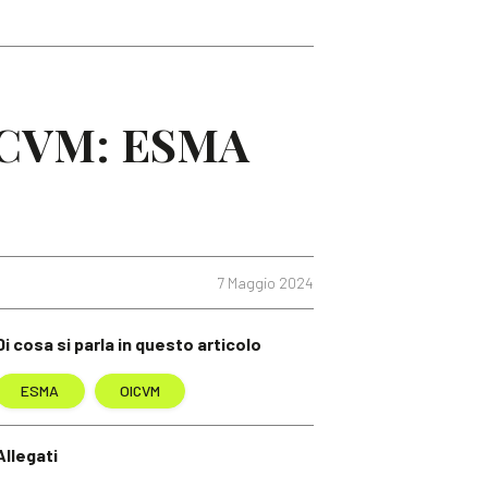
 OICVM: ESMA
7 Maggio 2024
Di cosa si parla in questo articolo
ESMA
OICVM
Allegati