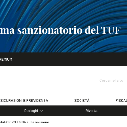
tema sanzionatorio del TUF
ito
REMIUM
tobre
La riforma del sistema sanzionatorio del TUF
SCOPRI I DET
Cerca nel sito
SICURAZIONI E PREVIDENZA
SOCIETÀ
FISCA
Dialoghi
Rivista
Dialoghi di Diritto dell'Economia
sibili OICVM: ESMA sulla revisione
Editoriali