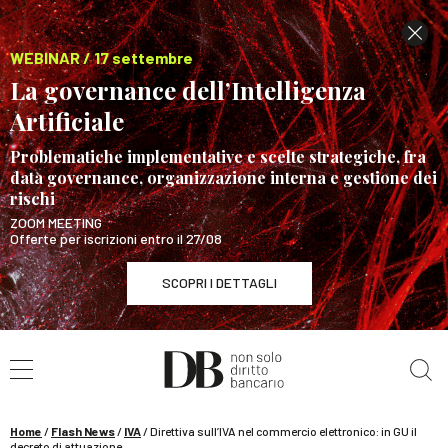
WEBINAR / 17 settembre
La governance dell’Intelligenza
Artificiale
Problematiche implementative e scelte strategiche, fra
data governance, organizzazione interna e gestione dei
rischi
ZOOM MEETING
Offerte per iscrizioni entro il 27/08
SCOPRI I DETTAGLI
Cerca nel sito
WEBINAR / 17 settembre
La governance dell’Intelligenza Artificiale
SCOPRI I DETTAGLI
Home
/
Flash News
/
IVA
/
Direttiva sull’IVA nel commercio elettronico: in GU il
decreto di attuazione