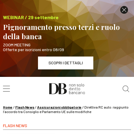
WEBINAR / 29 settembre
Pignoramento presso terzi e ruolo
della banca
ZOOM MEETING
Offerte per iscrizioni entro 08/09
SCOPRI I DETTAGLI
Cerca nel sito
WEBINAR / 29 settembre
Pignoramento presso terzi e ruolo della banca
SCOPRI I DETTAGLI
Home
/
Flash News
/
Assicurazioni obbligatorie
/
Direttiva RC auto: raggiunto
l’accordo tra Consiglio e Parlamento UE sulle modifiche
FLASH NEWS